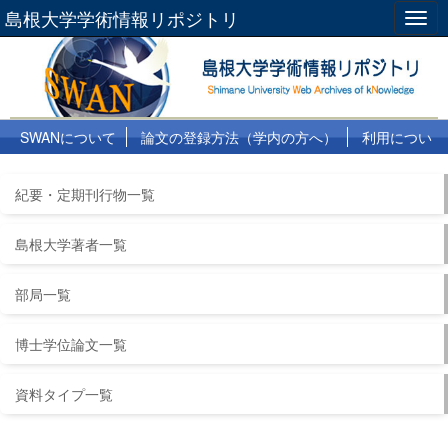
島根大学学術情報リポジトリ
Togg
navig
SWANについて
論文の登録方法（学内の方へ）
利用につい
て
よくある質問
リンク集
紀要・定期刊行物一覧
島根大学著者一覧
部局一覧
博士学位論文一覧
資料タイプ一覧