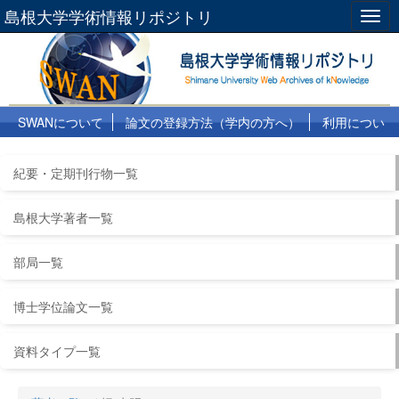
島根大学学術情報リポジトリ
Togg
navig
SWANについて
論文の登録方法（学内の方へ）
利用につい
て
よくある質問
リンク集
紀要・定期刊行物一覧
島根大学著者一覧
部局一覧
博士学位論文一覧
資料タイプ一覧