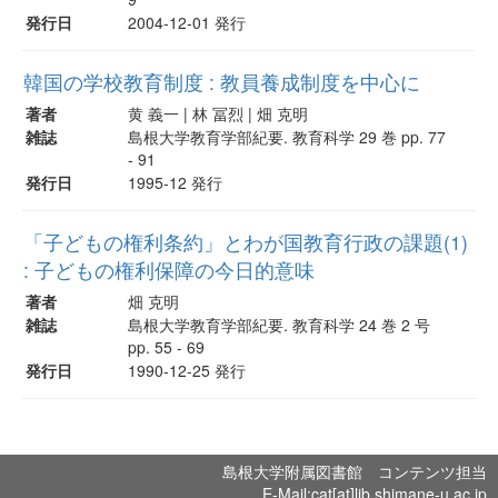
発行日
2004-12-01 発行
韓国の学校教育制度 : 教員養成制度を中心に
著者
黄 義一 | 林 冨烈 | 畑 克明
雑誌
島根大学教育学部紀要. 教育科学 29 巻 pp. 77
- 91
発行日
1995-12 発行
「子どもの権利条約」とわが国教育行政の課題(1)
: 子どもの権利保障の今日的意味
著者
畑 克明
雑誌
島根大学教育学部紀要. 教育科学 24 巻 2 号
pp. 55 - 69
発行日
1990-12-25 発行
島根大学附属図書館 コンテンツ担当
E-Mail:cat[at]lib.shimane-u.ac.jp