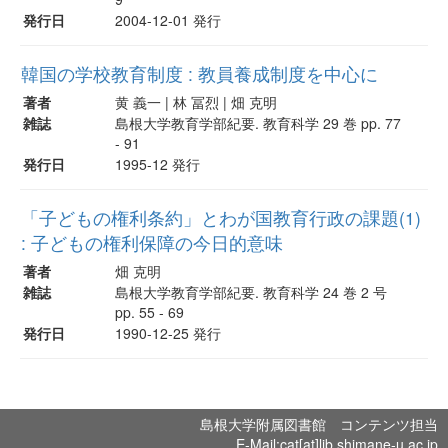
発行日
2004-12-01 発行
韓国の学校教育制度 : 教員養成制度を中心に
著者
黄 義一 | 林 冨烈 | 畑 克明
雑誌
島根大学教育学部紀要. 教育科学 29 巻 pp. 77
- 91
発行日
1995-12 発行
「子どもの権利条約」とわが国教育行政の課題(1)
: 子どもの権利保障の今日的意味
著者
畑 克明
雑誌
島根大学教育学部紀要. 教育科学 24 巻 2 号
pp. 55 - 69
発行日
1990-12-25 発行
島根大学附属図書館 コンテンツ担当
E-Mail:cat[at]lib.shimane-u.ac.jp