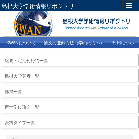
島根大学学術情報リポジトリ
Togg
navig
SWANについて
論文の登録方法（学内の方へ）
利用につい
て
よくある質問
リンク集
紀要・定期刊行物一覧
島根大学著者一覧
部局一覧
博士学位論文一覧
資料タイプ一覧