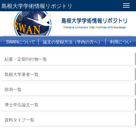
島根大学学術情報リポジトリ
Togg
navig
SWANについて
論文の登録方法（学内の方へ）
利用につい
て
よくある質問
リンク集
紀要・定期刊行物一覧
島根大学著者一覧
部局一覧
博士学位論文一覧
資料タイプ一覧