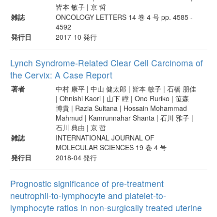
皆本 敏子 | 京 哲
雑誌
ONCOLOGY LETTERS 14 巻 4 号 pp. 4585 -
4592
発行日
2017-10 発行
Lynch Syndrome-Related Clear Cell Carcinoma of
the Cervix: A Case Report
著者
中村 康平 | 中山 健太郎 | 皆本 敏子 | 石橋 朋佳
| Ohnishi Kaori | 山下 瞳 | Ono Ruriko | 笹森
博貴 | Razia Sultana | Hossain Mohammad
Mahmud | Kamrunnahar Shanta | 石川 雅子 |
石川 典由 | 京 哲
雑誌
INTERNATIONAL JOURNAL OF
MOLECULAR SCIENCES 19 巻 4 号
発行日
2018-04 発行
Prognostic significance of pre-treatment
neutrophil-to-lymphocyte and platelet-to-
lymphocyte ratios in non-surgically treated uterine