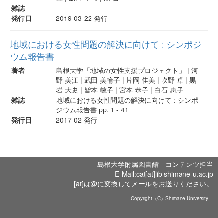
雑誌
発行日
2019-03-22 発行
地域における女性問題の解決に向けて : シンポジ
ウム報告書
著者
島根大学「地域の女性支援プロジェクト」 | 河
野 美江 | 武田 美輪子 | 片岡 佳美 | 吹野 卓 | 黒
岩 大史 | 皆本 敏子 | 宮本 恭子 | 白石 恵子
雑誌
地域における女性問題の解決に向けて : シンポ
ジウム報告書 pp. 1 - 41
発行日
2017-02 発行
島根大学附属図書館 コンテンツ担当
E-Mail:cat[at]lib.shimane-u.ac.jp
[at]は@に変換してメールをお送りください。
Copyright（C）Shimane University