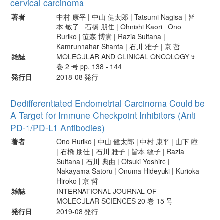
cervical carcinoma
著者
中村 康平 | 中山 健太郎 | Tatsumi Nagisa | 皆
本 敏子 | 石橋 朋佳 | Ohnishi Kaori | Ono
Ruriko | 笹森 博貴 | Razia Sultana |
Kamrunnahar Shanta | 石川 雅子 | 京 哲
雑誌
MOLECULAR AND CLINICAL ONCOLOGY 9
巻 2 号 pp. 138 - 144
発行日
2018-08 発行
Dedifferentiated Endometrial Carcinoma Could be
A Target for Immune Checkpoint Inhibitors (Anti
PD-1/PD-L1 Antibodies)
著者
Ono Ruriko | 中山 健太郎 | 中村 康平 | 山下 瞳
| 石橋 朋佳 | 石川 雅子 | 皆本 敏子 | Razia
Sultana | 石川 典由 | Otsuki Yoshiro |
Nakayama Satoru | Onuma Hideyuki | Kurioka
Hiroko | 京 哲
雑誌
INTERNATIONAL JOURNAL OF
MOLECULAR SCIENCES 20 巻 15 号
発行日
2019-08 発行