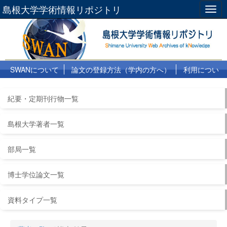
島根大学学術情報リポジトリ
Togg
navig
SWANについて
論文の登録方法（学内の方へ）
利用につい
て
よくある質問
リンク集
紀要・定期刊行物一覧
島根大学著者一覧
部局一覧
博士学位論文一覧
資料タイプ一覧