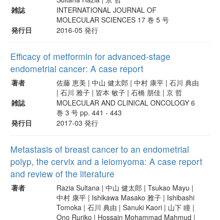
雑誌
INTERNATIONAL JOURNAL OF
MOLECULAR SCIENCES 17 巻 5 号
発行日
2016-05 発行
Efficacy of metformin for advanced-stage
endometrial cancer: A case report
著者
佐藤 恵美 | 中山 健太郎 | 中村 康平 | 石川 典由
| 石川 雅子 | 皆本 敏子 | 石橋 朋佳 | 京 哲
雑誌
MOLECULAR AND CLINICAL ONCOLOGY 6
巻 3 号 pp. 441 - 443
発行日
2017-03 発行
Metastasis of breast cancer to an endometrial
polyp, the cervix and a leiomyoma: A case report
and review of the literature
著者
Razia Sultana | 中山 健太郎 | Tsukao Mayu |
中村 康平 | Ishikawa Masako 雅子 | Ishibashi
Tomoka | 石川 典由 | Sanuki Kaori | 山下 瞳 |
Ono Ruriko | Hossain Mohammad Mahmud |