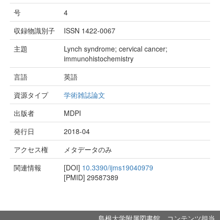
号
4
収録物識別子
ISSN 1422-0067
主題
Lynch syndrome; cervical cancer;
immunohistochemistry
言語
英語
資源タイプ
学術雑誌論文
出版者
MDPI
発行日
2018-04
アクセス権
メタデータのみ
関連情報
[DOI]
10.3390/ijms19040979
[PMID]
29587389
島根大学附属図書館 コンテンツ担当