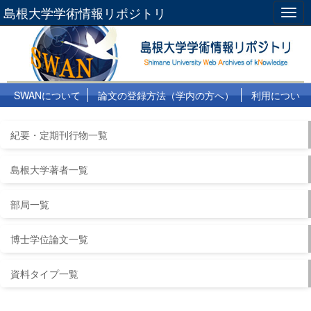
島根大学学術情報リポジトリ
Togg
navig
SWANについて
論文の登録方法（学内の方へ）
利用につい
て
よくある質問
リンク集
紀要・定期刊行物一覧
島根大学著者一覧
部局一覧
博士学位論文一覧
資料タイプ一覧