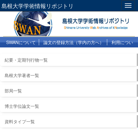
島根大学学術情報リポジトリ
Togg
navig
SWANについて
論文の登録方法（学内の方へ）
利用につい
て
よくある質問
リンク集
紀要・定期刊行物一覧
島根大学著者一覧
部局一覧
博士学位論文一覧
資料タイプ一覧