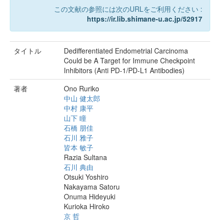
この文献の参照には次のURLをご利用ください :
https://ir.lib.shimane-u.ac.jp/52917
タイトル
Dedifferentiated Endometrial Carcinoma
Could be A Target for Immune Checkpoint
Inhibitors (Anti PD-1/PD-L1 Antibodies)
著者
Ono Ruriko
中山 健太郎
中村 康平
山下 瞳
石橋 朋佳
石川 雅子
皆本 敏子
Razia Sultana
石川 典由
Otsuki Yoshiro
Nakayama Satoru
Onuma Hideyuki
Kurioka Hiroko
京 哲