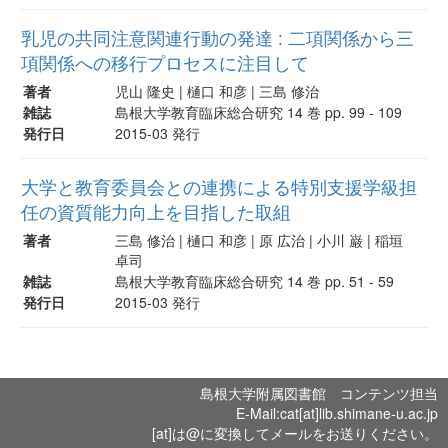
乳児の共同注意関連行動の発達 : 二項関係から三
項関係への移行プロセスに注目して
著者
児山 隆史 | 樋口 和彦 | 三島 修治
雑誌
島根大学教育臨床総合研究 14 巻 pp. 99 - 109
発行日
2015-03 発行
大学と教育委員会との連携による特別支援学級担
任の資質能力向上を目指した取組
著者
三島 修治 | 樋口 和彦 | 原 広治 | 小川 巌 | 稲垣
卓司
雑誌
島根大学教育臨床総合研究 14 巻 pp. 51 - 59
発行日
2015-03 発行
島根大学附属図書館 コンテンツ担当
E-Mail:cat[at]lib.shimane-u.ac.jp
[at]は@に変換してメールをお送りください。