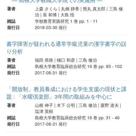
著者
上森 さくら | 丸橋 静香 | 熊丸 真太郎 | 三島 修
治 | 長 和博 | 大島 悟
雑誌
学校教育実践研究 1 巻 pp. 1 - 11
発行日
2018-03-30 発行
書字障害が疑われる通常学級児童の漢字書字の誤
り分析
著者
福田 恭路 | 樋口 和彦 | 三島 修治
雑誌
島根大学教育臨床総合研究 16 巻 pp. 93 - 102
発行日
2017-08-31 発行
「開放制」教員養成における学生支援の現状と課
題 : 「水曜倶楽部」3年間の取組みを中心に
著者
山根 伸子 | 木下 公明 | 三島 修治 | 粟野 道夫 |
塩津 英樹
雑誌
島根大学教育臨床総合研究 16 巻 pp. 31 - 46
発行日
2017-08-31 発行