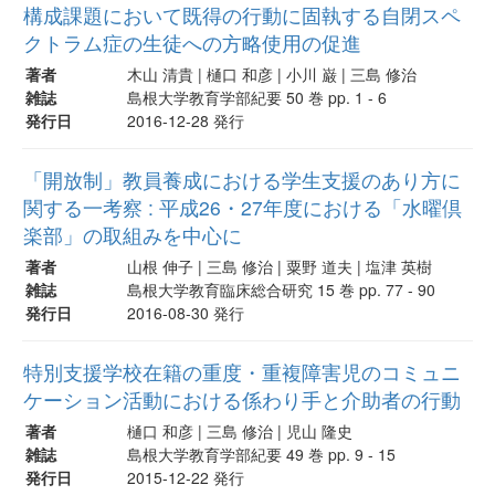
構成課題において既得の行動に固執する自閉スペ
クトラム症の生徒への方略使用の促進
著者
木山 清貴 | 樋口 和彦 | 小川 巌 | 三島 修治
雑誌
島根大学教育学部紀要 50 巻 pp. 1 - 6
発行日
2016-12-28 発行
「開放制」教員養成における学生支援のあり方に
関する一考察 : 平成26・27年度における「水曜倶
楽部」の取組みを中心に
著者
山根 伸子 | 三島 修治 | 粟野 道夫 | 塩津 英樹
雑誌
島根大学教育臨床総合研究 15 巻 pp. 77 - 90
発行日
2016-08-30 発行
特別支援学校在籍の重度・重複障害児のコミュニ
ケーション活動における係わり手と介助者の行動
著者
樋口 和彦 | 三島 修治 | 児山 隆史
雑誌
島根大学教育学部紀要 49 巻 pp. 9 - 15
発行日
2015-12-22 発行