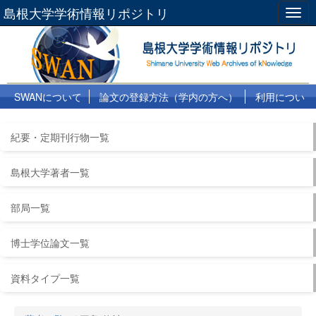
島根大学学術情報リポジトリ
Togg
navig
SWANについて
論文の登録方法（学内の方へ）
利用につい
て
よくある質問
リンク集
紀要・定期刊行物一覧
島根大学著者一覧
部局一覧
博士学位論文一覧
資料タイプ一覧