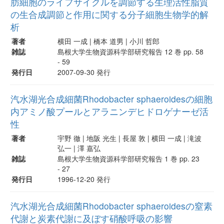
肪細胞のライフサイクルを調節する生理活性脂質
の生合成調節と作用に関する分子細胞生物学的解
析
著者
横田 一成 | 橋本 道男 | 小川 哲郎
雑誌
島根大学生物資源科学部研究報告 12 巻 pp. 58
- 59
発行日
2007-09-30 発行
汽水湖光合成細菌Rhodobacter sphaeroidesの細胞
内アミノ酸プールとアラニンデヒドロゲナーゼ活
性
著者
宇野 徹 | 地阪 光生 | 長屋 敦 | 横田 一成 | 滝波
弘一 | 澤 嘉弘
雑誌
島根大学生物資源科学部研究報告 1 巻 pp. 23
- 27
発行日
1996-12-20 発行
汽水湖光合成細菌Rhodobacter sphaeroidesの窒素
代謝と炭素代謝に及ぼす硝酸呼吸の影響