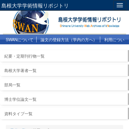
島根大学学術情報リポジトリ
Togg
navig
SWANについて
論文の登録方法（学内の方へ）
利用につい
て
よくある質問
リンク集
紀要・定期刊行物一覧
島根大学著者一覧
部局一覧
博士学位論文一覧
資料タイプ一覧