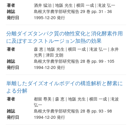
著者
酒井 猛治 | 地阪 光生 | 横田 一成 | 滝波 弘一
雑誌
島根大学農学部研究報告 29 巻 pp. 31 - 36
発行日
1995-12-20 発行
分離ダイズタンパク質の物性変化と消化酵素作用
に及ぼすエクストルージョン加熱の効果
著者
森 恵 | 地阪 光生 | 横田 一成 | 滝波 弘一 | 永井
光男 | 津田 文朗
雑誌
島根大学農学部研究報告 28 巻 pp. 99 - 105
発行日
1994-12-20 発行
単離したダイズオイルボデイの構造解析と酵素に
よる分解
著者
都留 尊美 | 森 恵 | 地阪 光生 | 横田 一成 | 滝波
弘一
雑誌
島根大学農学部研究報告 28 巻 pp. 93 - 98
発行日
1994-12-20 発行