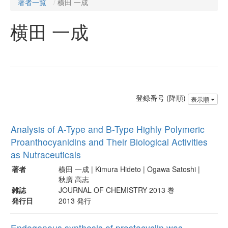
著者一覧
横田 一成
横田 一成
登録番号 (降順)
表示順
Analysis of A-Type and B-Type Highly Polymeric
Proanthocyanidins and Their Biological Activities
as Nutraceuticals
著者
横田 一成 | Kimura Hideto | Ogawa Satoshi |
秋廣 高志
雑誌
JOURNAL OF CHEMISTRY 2013 巻
発行日
2013 発行
Endogenous synthesis of prostacyclin was