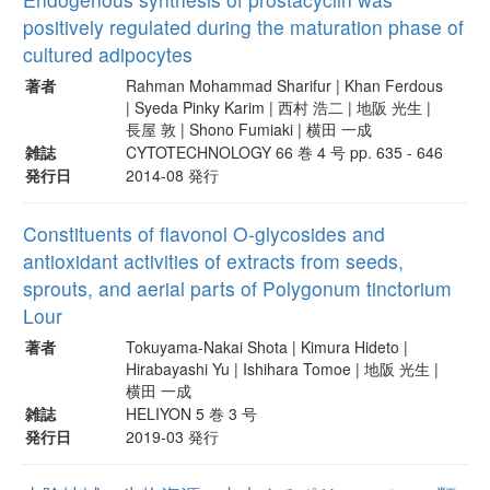
positively regulated during the maturation phase of
cultured adipocytes
著者
Rahman Mohammad Sharifur | Khan Ferdous
| Syeda Pinky Karim | 西村 浩二 | 地阪 光生 |
長屋 敦 | Shono Fumiaki | 横田 一成
雑誌
CYTOTECHNOLOGY 66 巻 4 号 pp. 635 - 646
発行日
2014-08 発行
Constituents of flavonol O-glycosides and
antioxidant activities of extracts from seeds,
sprouts, and aerial parts of Polygonum tinctorium
Lour
著者
Tokuyama-Nakai Shota | Kimura Hideto |
Hirabayashi Yu | Ishihara Tomoe | 地阪 光生 |
横田 一成
雑誌
HELIYON 5 巻 3 号
発行日
2019-03 発行