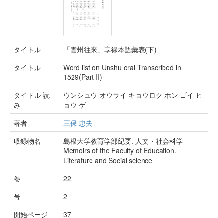
タイトル
「雲州往来」享禄本語彙表(下)
タイトル
Word list on Unshu orai Transcribed in
1529(Part II)
タイトル 読
ウンシュウ オウライ キョウロク ホン ゴイ ヒ
み
ョウ ゲ
著者
三保 忠夫
収録物名
島根大学教育学部紀要. 人文・社会科学
Memoirs of the Faculty of Education.
Literature and Social science
巻
22
号
2
開始ページ
37