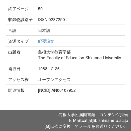
終了ページ
59
収録物識別子
ISSN 02872501
言語
日本語
資源タイプ
紀要論文
出版者
島根大学教育学部
The Faculty of Education Shimane University
発行日
1988-12-26
アクセス権
オープンアクセス
関連情報
[NCID]
AN00107952
島根大学附属図書館 コンテンツ担当
E-Mail:cat[at]lib.shimane-u.ac.jp
[at]は@に変換してメールをお送りください。