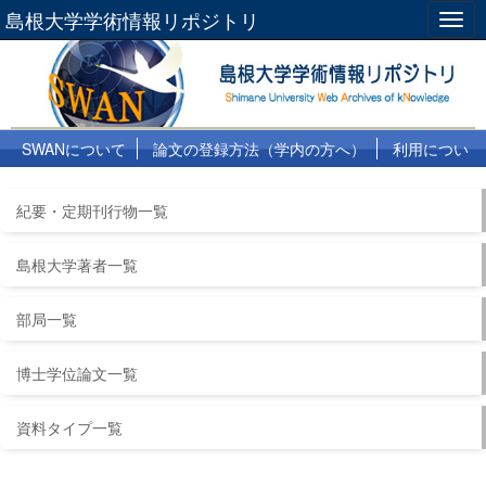
島根大学学術情報リポジトリ
Togg
navig
SWANについて
論文の登録方法（学内の方へ）
利用につい
て
よくある質問
リンク集
紀要・定期刊行物一覧
島根大学著者一覧
部局一覧
博士学位論文一覧
資料タイプ一覧