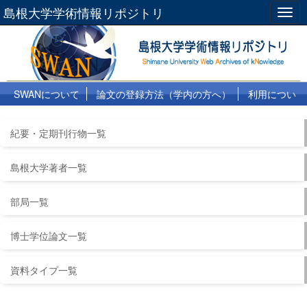
島根大学学術情報リポジトリ
Togg
navig
SWANについて
論文の登録方法（学内の方へ）
利用につい
て
よくある質問
リンク集
紀要・定期刊行物一覧
島根大学著者一覧
部局一覧
博士学位論文一覧
資料タイプ一覧