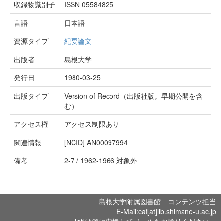
収録物識別子
ISSN 05584825
言語
日本語
資源タイプ
紀要論文
出版者
島根大学
発行日
1980-03-25
出版タイプ
Version of Record（出版社版。早期公開を含
む）
アクセス権
アクセス制限あり
関連情報
[NCID]
AN00097994
備考
2-7 / 1962-1966 対象外
島根大学附属図書館 コンテンツ担当
E-Mail:cat[at]lib.shimane-u.ac.jp