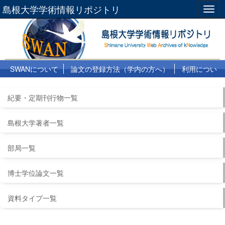
島根大学学術情報リポジトリ
Togg
navig
SWANについて
論文の登録方法（学内の方へ）
利用につい
て
よくある質問
リンク集
紀要・定期刊行物一覧
島根大学著者一覧
部局一覧
博士学位論文一覧
資料タイプ一覧