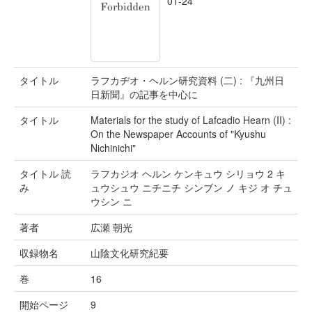
01-24
タイトル
ラフカヂオ・ヘルン研究資料 (二) : 『九州日
日新聞』の記事を中心に
タイトル
Materials for the study of Lafcadio Hearn (II) :
On the Newspaper Accounts of "Kyushu
Nichinichi"
タイトル 読
ラフカジオ ヘルン ケンキュウ シリョウ 2 キ
み
ュウシュウ ニチニチ シンブン ノ キジ オ チュ
ウシン ニ
著者
広瀬 朝光
収録物名
山陰文化研究紀要
巻
16
開始ページ
9