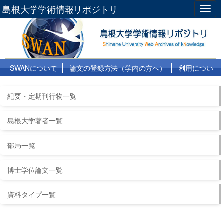
島根大学学術情報リポジトリ
Togg
navig
SWANについて
論文の登録方法（学内の方へ）
利用につい
て
よくある質問
リンク集
紀要・定期刊行物一覧
島根大学著者一覧
部局一覧
博士学位論文一覧
資料タイプ一覧