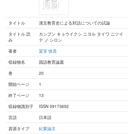
タイトル
漢文教育史による対話についての試論
タイトル 読
カンブン キョウイクシ ニヨル タイワ ニツイ
み
テ ノ シロン
著者
冨安 慎吾
収録物名
国語教育論叢
巻
20
開始ページ
1
終了ページ
13
収録物識別子
ISSN 09173692
言語
日本語
資源タイプ
紀要論文