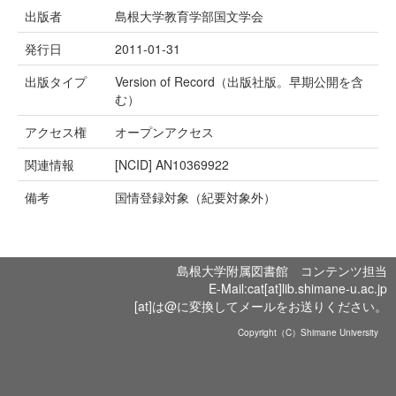
出版者
島根大学教育学部国文学会
発行日
2011-01-31
出版タイプ
Version of Record（出版社版。早期公開を含
む）
アクセス権
オープンアクセス
関連情報
[NCID]
AN10369922
備考
国情登録対象（紀要対象外）
島根大学附属図書館 コンテンツ担当
E-Mail:cat[at]lib.shimane-u.ac.jp
[at]は@に変換してメールをお送りください。
Copyright（C）Shimane University