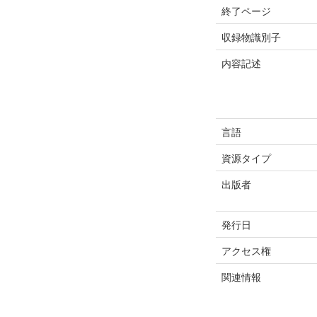
終了ページ
収録物識別子
内容記述
言語
資源タイプ
出版者
発行日
アクセス権
関連情報