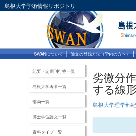
島根大学学術情報リポジトリ
SWANについて
論文の登録方法（学内の方へ）
紀要・定期刊行物一覧
劣微分
する線
島根大学著者一覧
部局一覧
島根大学理学部紀要
博士学位論文一覧
資料タイプ一覧