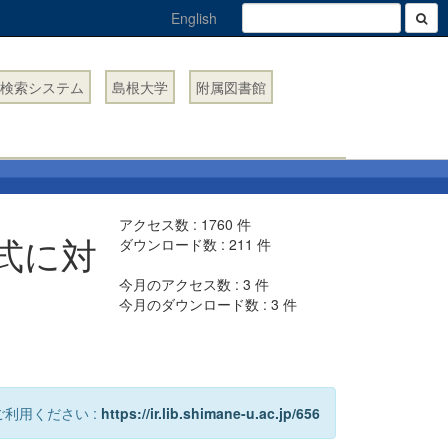
English
検索システム
島根大学
附属図書館
アクセス数 :
1760
件
式に対
ダウンロード数 :
211
件
今月のアクセス数 :
3
件
今月のダウンロード数 :
3
件
利用ください :
https://ir.lib.shimane-u.ac.jp/656