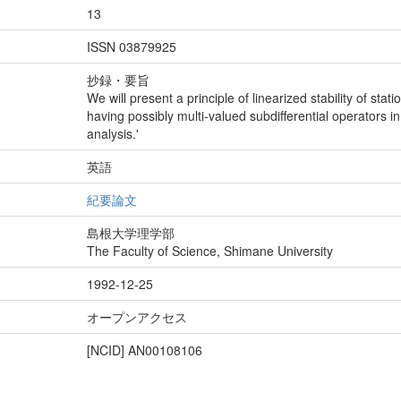
13
ISSN 03879925
抄録・要旨
We will present a principle of linearized stability of sta
having possibly multi-valued subdifferential operators i
analysis.'
英語
紀要論文
島根大学理学部
The Faculty of Science, Shimane University
1992-12-25
オープンアクセス
[NCID]
AN00108106