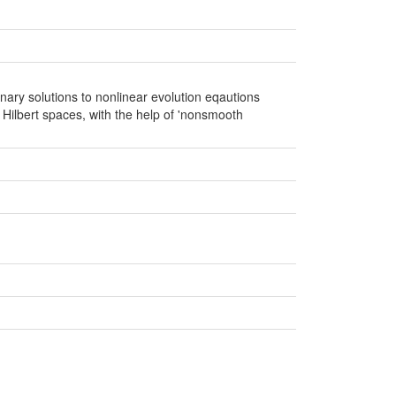
tionary solutions to nonlinear evolution eqautions
n Hilbert spaces, with the help of 'nonsmooth