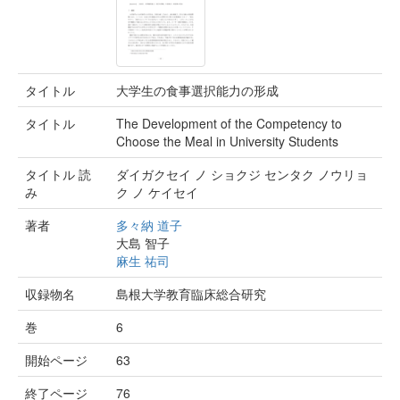
タイトル
大学生の食事選択能力の形成
タイトル
The Development of the Competency to
Choose the Meal in University Students
タイトル 読
ダイガクセイ ノ ショクジ センタク ノウリョ
み
ク ノ ケイセイ
著者
多々納 道子
大島 智子
麻生 祐司
収録物名
島根大学教育臨床総合研究
巻
6
開始ページ
63
終了ページ
76