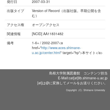
発行日
2007-03-31
出版タイプ
Version of Record（出版社版。早期公開を含
む）
アクセス権
オープンアクセス
関連情報
[NCID]
AA11831482
備考
1-6+ / 2002-2007<a
href="
http://www.aces.shimane-
u.ac.jp/center.html
" target="hp">本サイト</a>
島根大学附属図書館 コンテンツ担当
E-Mail:cat[at]lib.shimane-u.ac.jp
[at]は@に変換してメールをお送りください。
Copyright（C）Shimane University