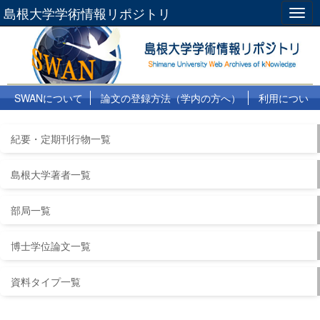
島根大学学術情報リポジトリ
Togg
navig
SWANについて
論文の登録方法（学内の方へ）
利用につい
て
よくある質問
リンク集
紀要・定期刊行物一覧
島根大学著者一覧
部局一覧
博士学位論文一覧
資料タイプ一覧