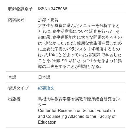
収録物識別子
ISSN 13475088
内容記述
抄録・要旨
大学生が昼食に選んだメニューを分析すると
ともに､食生活意識について調査を行った｡そ
の結果､食事選択能力に大きな問題のあるもの
は､少なかった｡ただ､健康な食生活を営むため
に重要な栄養のバランスをまず考慮するもの
は､約1/4にとどまっていた｡家庭科で学習した
ことを､実際の生活にさらに生かせるように指
導の工夫をすることが課題となる｡
言語
日本語
資源タイプ
紀要論文
出版者
島根大学教育学部附属教育臨床総合研究セン
ター
Center for Research on School Education
and Counseling Attached to the Faculty of
Education