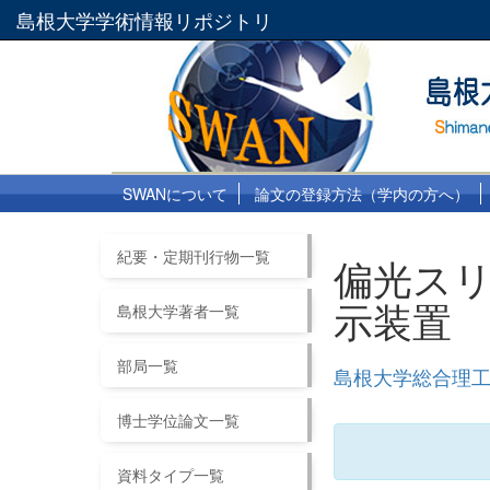
島根大学学術情報リポジトリ
SWANについて
論文の登録方法（学内の方へ）
紀要・定期刊行物一覧
偏光ス
示装置
島根大学著者一覧
部局一覧
島根大学総合理工学
博士学位論文一覧
資料タイプ一覧