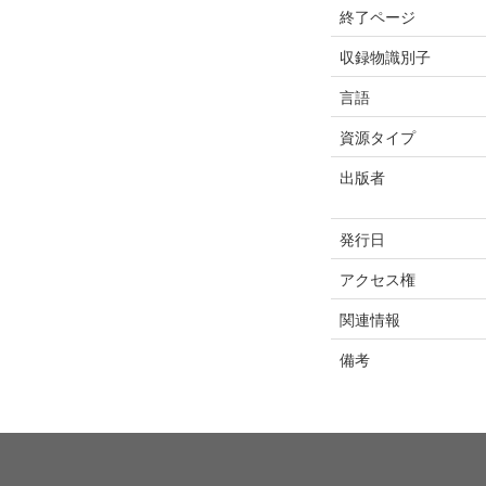
終了ページ
収録物識別子
言語
資源タイプ
出版者
発行日
アクセス権
関連情報
備考