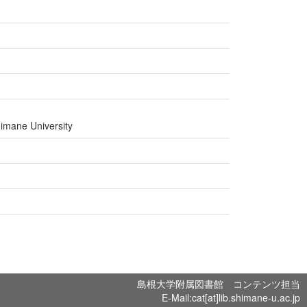
himane University
島根大学附属図書館 コンテンツ担当
E-Mail:cat[at]lib.shimane-u.ac.jp