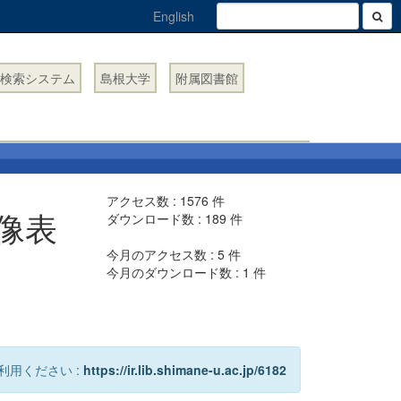
English
検索システム
島根大学
附属図書館
アクセス数 :
1576
件
像表
ダウンロード数 :
189
件
今月のアクセス数 :
5
件
今月のダウンロード数 :
1
件
利用ください :
https://ir.lib.shimane-u.ac.jp/6182