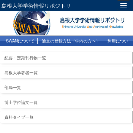
島根大学学術情報リポジトリ
Togg
navig
SWANについて
論文の登録方法（学内の方へ）
利用につい
て
よくある質問
リンク集
紀要・定期刊行物一覧
島根大学著者一覧
部局一覧
博士学位論文一覧
資料タイプ一覧