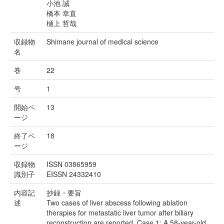
小池 誠
橋本 幸直
樋上 哲哉
収録物
Shimane journal of medical science
名
巻
22
号
1
開始ペ
13
ージ
終了ペ
18
ージ
収録物
ISSN 03865959
識別子
EISSN 24332410
内容記
抄録・要旨
述
Two cases of liver abscess following ablation
therapies for metastatic liver tumor after biliary
reconstruction are reported. Case 1; A 58-year-old