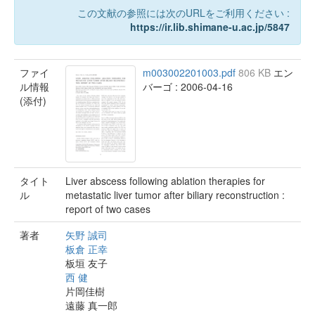
この文献の参照には次のURLをご利用ください :
https://ir.lib.shimane-u.ac.jp/5847
ファイ
m003002201003.pdf
806 KB
エン
ル情報
バーゴ : 2006-04-16
(添付)
タイト
Liver abscess following ablation therapies for
ル
metastatic liver tumor after biliary reconstruction :
report of two cases
著者
矢野 誠司
板倉 正幸
板垣 友子
西 健
片岡佳樹
遠藤 真一郎