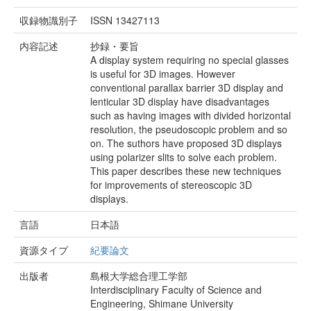
収録物識別子
ISSN 13427113
内容記述
抄録・要旨
A display system requiring no special glasses
is useful for 3D images. However
conventional parallax barrier 3D display and
lenticular 3D display have disadvantages
such as having images with divided horizontal
resolution, the pseudoscopic problem and so
on. The suthors have proposed 3D displays
using polarizer slits to solve each problem.
This paper describes these new techniques
for improvements of stereoscopic 3D
displays.
言語
日本語
資源タイプ
紀要論文
出版者
島根大学総合理工学部
Interdisciplinary Faculty of Science and
Engineering, Shimane University