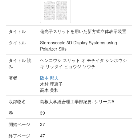
タイトル
偏光子スリットを用いた新方式立体表示装置
タイトル
Stereoscopic 3D Display Systems using
Polarizer Slits
タイトル 読
ヘンコウシ スリット オ モチイタ シンホウシ
み
キ リッタイ ヒョウジ ソウチ
著者
阪本 邦夫
木村 理恵子
高木 美和
収録物名
島根大学総合理工学部紀要. シリーズA
巻
39
開始ページ
37
終了ページ
47