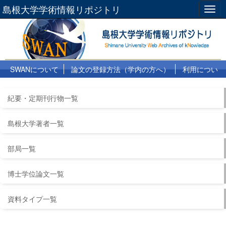
島根大学学術情報リポジトリ
Togg
navig
SWANについて
論文の登録方法（学内の方へ）
利用につい
て
よくある質問
リンク集
紀要・定期刊行物一覧
島根大学著者一覧
部局一覧
博士学位論文一覧
資料タイプ一覧