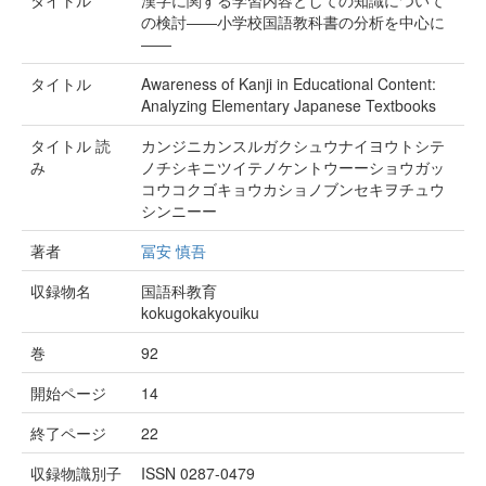
タイトル
漢字に関する学習内容としての知識について
の検討――小学校国語教科書の分析を中心に
――
タイトル
Awareness of Kanji in Educational Content:
Analyzing Elementary Japanese Textbooks
タイトル 読
カンジニカンスルガクシュウナイヨウトシテ
み
ノチシキニツイテノケントウーーショウガッ
コウコクゴキョウカショノブンセキヲチュウ
シンニーー
著者
冨安 慎吾
収録物名
国語科教育
kokugokakyouiku
巻
92
開始ページ
14
終了ページ
22
収録物識別子
ISSN 0287-0479