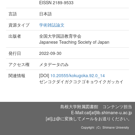
EISSN 2189-9533
言語
日本語
資源タイプ
学術雑誌論文
出版者
全国大学国語教育学会
Japanese Teaching Society of Japan
発行日
2022-09-30
アクセス権
メタデータのみ
関連情報
[DOI]
10.20555/kokugoka.92.0_14
ゼンコクダイガクコクゴキョウイクガッカイ
島根大学附属図書館 コンテンツ担当
E-Mail:cat[at]lib.shimane-u.ac.jp
[at]は@に変換してメールをお送りください。
Copyright（C）Shimane University