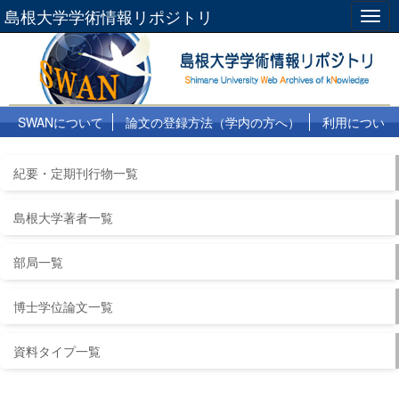
島根大学学術情報リポジトリ
Togg
navig
SWANについて
論文の登録方法（学内の方へ）
利用につい
て
よくある質問
リンク集
紀要・定期刊行物一覧
島根大学著者一覧
部局一覧
博士学位論文一覧
資料タイプ一覧