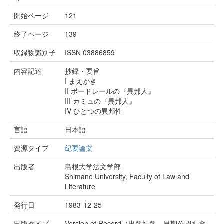
開始ページ
121
終了ページ
139
収録物識別子
ISSN 03886859
内容記述
抄録・要旨
I まえがき
II ボードレールの『異邦人』
III カミュの『異邦人』
IV ひとつの異邦性
言語
日本語
資源タイプ
紀要論文
出版者
島根大学法文学部
Shimane University, Faculty of Law and
Literature
発行日
1983-12-25
出版タイプ
Version of Record（出版社版。早期公開を含