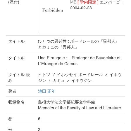
(添付)
MB
[ 学内限定 ]
エンバーゴ :
2004-02-23
タイトル
ひとつの異邦性 : ボードレールの『異邦人』
とカミュの『異邦人』
タイトル
Une Etrangete : L'Etrateger de Baudelaire et
L'Etranger de Camus
タイトル 読
ヒトツ ノ イホウセイ ボードレール ノ イホウ
み
ジン ト カミュ ノ イホウジン
著者
池田 正年
収録物名
島根大学法文学部紀要文学科編
Memoirs of the Faculty of Law and Literature
巻
6
号
2