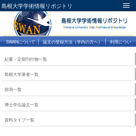
島根大学学術情報リポジトリ
Togg
navig
SWANについて
論文の登録方法（学内の方へ）
利用につい
て
よくある質問
リンク集
紀要・定期刊行物一覧
島根大学著者一覧
部局一覧
博士学位論文一覧
資料タイプ一覧