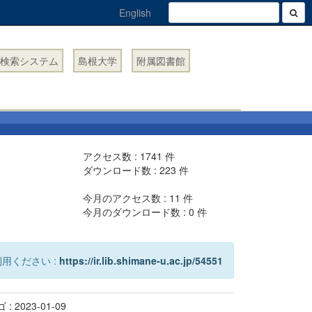
English
検索システム
島根大学
附属図書館
アクセス数 :
1741
件
ダウンロード数 :
223
件
今月のアクセス数 :
11
件
今月のダウンロード数 :
0
件
用ください :
https://ir.lib.shimane-u.ac.jp/54551
 2023-01-09