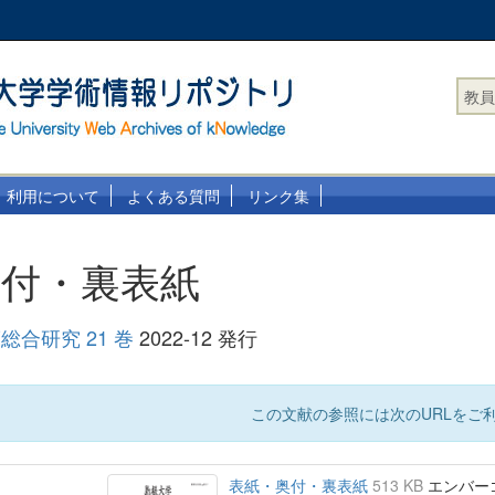
教員
利用について
よくある質問
リンク集
奥付・裏表紙
合研究 21 巻
2022-12 発行
この文献の参照には次のURLをご利
表紙・奥付・裏表紙
513 KB
エンバーゴ :