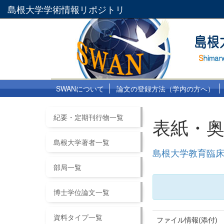
島根大学学術情報リポジトリ
SWANについて
論文の登録方法（学内の方へ）
紀要・定期刊行物一覧
表紙・
島根大学著者一覧
島根大学教育臨床総
部局一覧
博士学位論文一覧
資料タイプ一覧
ファイル情報(添付)