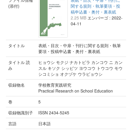
ファイル情報
表紙・目次・中扉・刊行に
(添付)
関する規則・執筆要項・投
稿申込書・奥付・裏表紙
2.25 MB
エンバーゴ : 2022-
04-11
タイトル
表紙・目次・中扉・刊行に関する規則・執筆
要項・投稿申込書・奥付・裏表紙
タイトル 読
ヒョウシ モクジ ナカトビラ カンコウ ニ カン
み
スル キソク シッピツ ヨウコウ トウコウ モウ
シコミショ オクヅケ ウラビョウシ
収録物名
学校教育実践研究
Practical Research on School Education
巻
5
収録物識別子
ISSN 2434-5245
言語
日本語