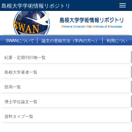
島根大学学術情報リポジトリ
Togg
navig
SWANについて
論文の登録方法（学内の方へ）
利用につい
て
よくある質問
リンク集
紀要・定期刊行物一覧
島根大学著者一覧
部局一覧
博士学位論文一覧
資料タイプ一覧