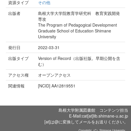
資源タイプ
その他
出版者
島根大学大学院教育学研究科 教育実践開発
専攻
The Program of Pedagogical Development
Graduate School of Education Shimane
University
発行日
2022-03-31
出版タイプ
Version of Record（出版社版。早期公開を含
む）
アクセス権
オープンアクセス
関連情報
[NCID]
AA12819551
島根大学附属図書館 コンテンツ担当
E-Mail:cat[at]lib.shimane-u.ac.jp
[at]は@に変換してメールをお送りください。
Copyright（C）Shimane University