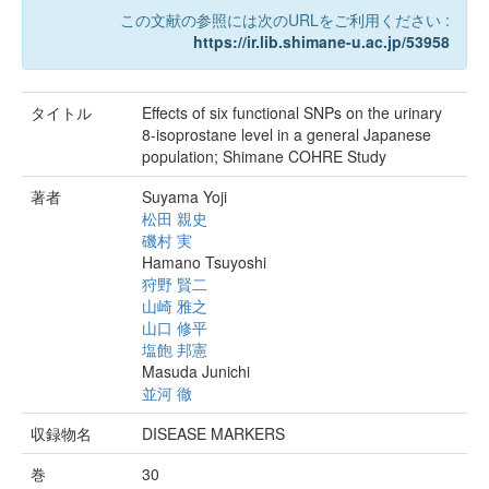
この文献の参照には次のURLをご利用ください :
https://ir.lib.shimane-u.ac.jp/53958
タイトル
Effects of six functional SNPs on the urinary
8-isoprostane level in a general Japanese
population; Shimane COHRE Study
著者
Suyama Yoji
松田 親史
磯村 実
Hamano Tsuyoshi
狩野 賢二
山崎 雅之
山口 修平
塩飽 邦憲
Masuda Junichi
並河 徹
収録物名
DISEASE MARKERS
巻
30