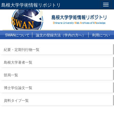
島根大学学術情報リポジトリ
Togg
navig
SWANについて
論文の登録方法（学内の方へ）
利用につい
て
よくある質問
リンク集
紀要・定期刊行物一覧
島根大学著者一覧
部局一覧
博士学位論文一覧
資料タイプ一覧