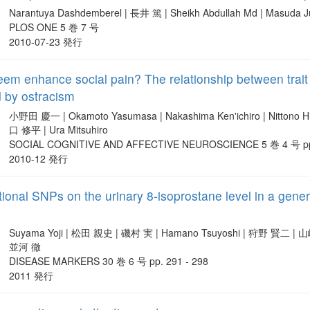
Narantuya Dashdemberel | 長井 篤 | Sheikh Abdullah Md | Masuda
PLOS ONE 5 巻 7 号
2010-07-23 発行
eem enhance social pain? The relationship between trait 
d by ostracism
小野田 慶一 | Okamoto Yasumasa | Nakashima Ken'ichiro | Nittono Hiro
口 修平 | Ura Mitsuhiro
SOCIAL COGNITIVE AND AFFECTIVE NEUROSCIENCE 5 巻 4 号 pp.
2010-12 発行
nctional SNPs on the urinary 8-isoprostane level in a ge
Suyama Yoji | 松田 親史 | 磯村 実 | Hamano Tsuyoshi | 狩野 賢二 | 
並河 徹
DISEASE MARKERS 30 巻 6 号 pp. 291 - 298
2011 発行