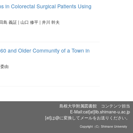
s in Colorectal Surgical Patients Using
 田島 義証 | 山口 修平 | 井川 幹夫
d 60 and Older Community of a Town in
田 委由
島根大学附属図書館 コンテンツ担当
E-Mail:cat[at]lib.shimane-u.ac.jp
[at]は@に変換してメールをお送りください。
Copyright（C）Shimane University