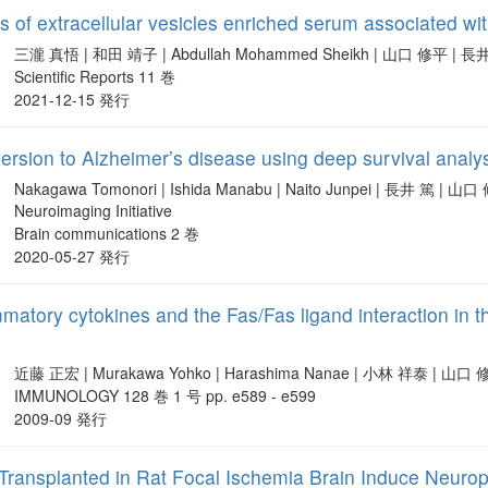
s of extracellular vesicles enriched serum associated wit
三瀧 真悟 | 和田 靖子 | Abdullah Mohammed Sheikh | 山口 修平 | 長
Scientific Reports 11 巻
2021-12-15 発行
version to Alzheimer’s disease using deep survival anal
Nakagawa Tomonori | Ishida Manabu | Naito Junpei | 長井 篤 | 山
Neuroimaging Initiative
Brain communications 2 巻
2020-05-27 発行
mmatory cytokines and the Fas/Fas ligand interaction in 
近藤 正宏 | Murakawa Yohko | Harashima Nanae | 小林 祥泰 | 山口
IMMUNOLOGY 128 巻 1 号 pp. e589 - e599
2009-09 発行
Transplanted in Rat Focal Ischemia Brain Induce Neuro