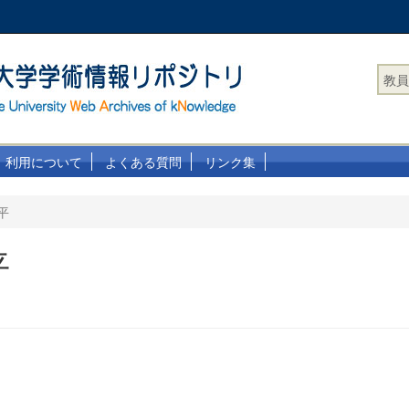
教員
利用について
よくある質問
リンク集
平
平