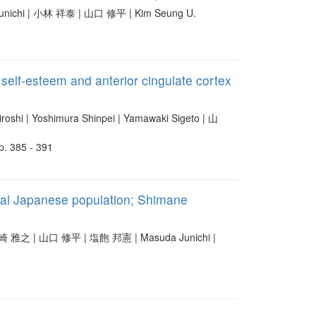
 Junichi | 小林 祥泰 | 山口 修平 | Kim Seung U.
self-esteem and anterior cingulate cortex
shi | Yoshimura Shinpei | Yamawaki Sigeto | 山
 385 - 391
neral Japanese population; Shimane
山崎 雅之 | 山口 修平 | 塩飽 邦憲 | Masuda Junichi |