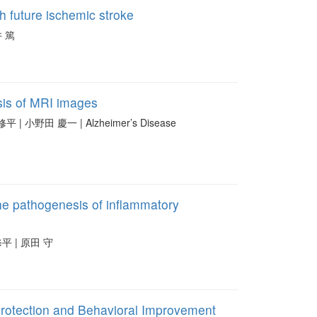
h future ischemic stroke
井 篤
ysis of MRI images
口 修平 | 小野田 慶一 | Alzheimer’s Disease
the pathogenesis of inflammatory
 修平 | 原田 守
protection and Behavioral Improvement