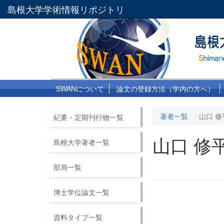
島根大学学術情報リポジトリ
SWANについて
論文の登録方法（学内の方へ）
著者一覧
山口 修
紀要・定期刊行物一覧
山口 修
島根大学著者一覧
部局一覧
博士学位論文一覧
資料タイプ一覧