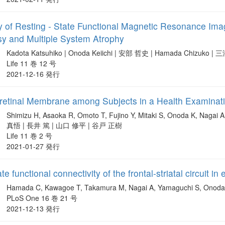
y of Resting - State Functional Magnetic Resonance Imag
sy and Multiple System Atrophy
Kadota Katsuhiko | Onoda Keiichi | 安部 哲史 | Hamada Chizuk
Life 11 巻 12 号
2021-12-16 発行
iretinal Membrane among Subjects in a Health Examinat
Shimizu H, Asaoka R, Omoto T, Fujino Y, Mitaki S, Onoda K, Nagai A
真悟 | 長井 篤 | 山口 修平 | 谷戸 正樹
Life 11 巻 2 号
2021-01-27 発行
te functional connectivity of the frontal-striatal circuit in
Hamada C, Kawagoe T, Takamura M, Nagai A, Yamaguchi S, Ono
PLoS One 16 巻 21 号
2021-12-13 発行