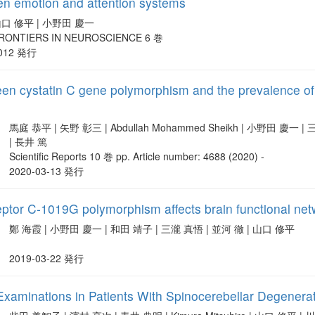
en emotion and attention systems
口 修平 | 小野田 慶一
RONTIERS IN NEUROSCIENCE 6 巻
012 発行
en cystatin C gene polymorphism and the prevalence of w
馬庭 恭平 | 矢野 彰三 | Abdullah Mohammed Sheikh | 小野田 慶一 
| 長井 篤
Scientific Reports 10 巻 pp. Article number: 4688 (2020) -
2020-03-13 発行
ptor C-1019G polymorphism affects brain functional ne
鄭 海霞 | 小野田 慶一 | 和田 靖子 | 三瀧 真悟 | 並河 徹 | 山口 修平
2019-03-22 発行
Examinations in Patients With Spinocerebellar Degenera