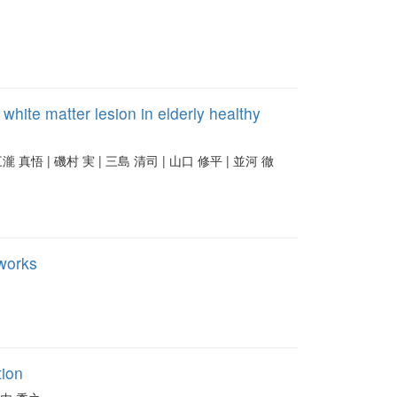
hite matter lesion in elderly healthy
| 三瀧 真悟 | 磯村 実 | 三島 清司 | 山口 修平 | 並河 徹
tworks
tion