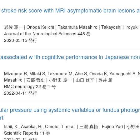
stroke risk score with MRI asymptomatic brain lesions at
岩佐 憲一 | Onoda Keiichi | Takamura Masahiro | Takayoshi Hiro
Journal of the Neurological Sciences 448 巻
2023-05-15 発行
 associated w ith cognitive performance in Japanese non
Mizuhara R, Mitaki S, Takamura M, Abe S, Onoda K, Yamaguchi S,
Masahiro | 安部 哲史 | 小野田 慶一 | 山口 修平 | 長井 篤
BMC neurology 22 巻 1 号
2022-04-11 発行
cular pressure using systemic variables or fundus photogr
rt
Ishii, K., Asaoka, R., Omoto, T. et al. | 三瀧 真悟 | Fujino Yur
Scientific Reports 11 巻
2021-02-11 発行