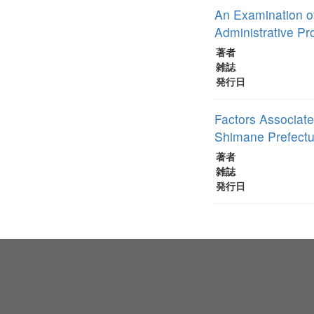
An Examination of
Administrative Pro
著者
雑誌
発行日
Factors Associat
Shimane Prefectu
著者
雑誌
発行日