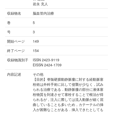
岩永 充人
収録物名
脳血管内治療
巻
5
号
3
開始ページ
149
終了ページ
154
収録物識別子
ISSN 2423-9119
EISSN 2424-1709
内容記述
その他
【目的】脊髄硬膜動静脈瘻に対する経動脈塞
栓術は外科手術に比して侵襲が少なく，試み
られる治療である．動静脈瘻の部分に液体塞
栓物質を到達させて塞栓することで根治が得
られるが，注入に際しては流入動脈が細く屈
曲していることも多いため，カテーテルの挿
入が困難なことがある．挿入できたとしても