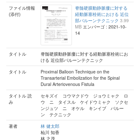
ファイル情報
脊髄硬膜動静脈瘻に対する
(添付)
経動脈塞栓術における 近位
部バルーンテクニック
3.99
MB
エンバーゴ : 2021-10-
14
タイトル
脊髄硬膜動静脈瘻に対する経動脈塞栓術にお
ける 近位部バルーンテクニック
タイトル
Proximal Balloon Technique on the
Transarterial Embolization for the Spinal
Dural Arteriovenous Fistula
タイトル 読
セキズイ コウマクドウ ジョウミャク ロ
み
ウ ニ タイスル ケイドウミャク ソクセ
ンジュツ ニ オケル キンイブ バルー
ン テクニック
著者
林 健太郎
杣川 知香
林 之茂