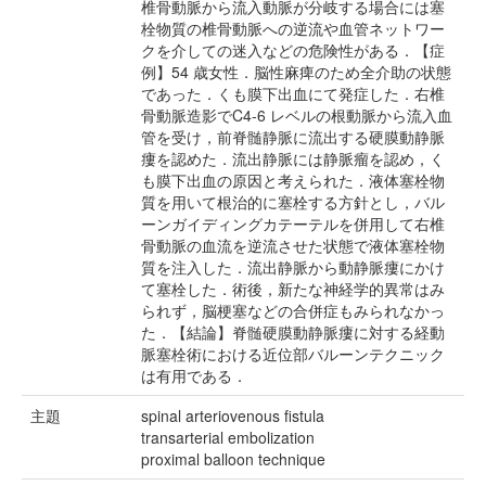
椎骨動脈から流入動脈が分岐する場合には塞
栓物質の椎骨動脈への逆流や血管ネットワー
クを介しての迷入などの危険性がある．【症
例】54 歳女性．脳性麻痺のため全介助の状態
であった．くも膜下出血にて発症した．右椎
骨動脈造影でC4-6 レベルの根動脈から流入血
管を受け，前脊髄静脈に流出する硬膜動静脈
瘻を認めた．流出静脈には静脈瘤を認め，く
も膜下出血の原因と考えられた．液体塞栓物
質を用いて根治的に塞栓する方針とし，バル
ーンガイディングカテーテルを併用して右椎
骨動脈の血流を逆流させた状態で液体塞栓物
質を注入した．流出静脈から動静脈瘻にかけ
て塞栓した．術後，新たな神経学的異常はみ
られず，脳梗塞などの合併症もみられなかっ
た．【結論】脊髄硬膜動静脈瘻に対する経動
脈塞栓術における近位部バルーンテクニック
は有用である．
主題
spinal arteriovenous fistula
transarterial embolization
proximal balloon technique