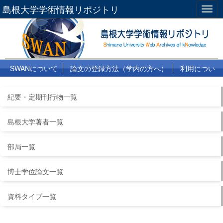
島根大学学術情報リポジトリ
Togg
navig
SWANについて
論文の登録方法（学内の方へ）
利用につい
て
よくある質問
リンク集
紀要・定期刊行物一覧
島根大学著者一覧
部局一覧
博士学位論文一覧
資料タイプ一覧