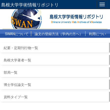
島根大学学術情報リポジトリ
Togg
navig
SWANについて
論文の登録方法（学内の方へ）
利用につい
て
よくある質問
リンク集
紀要・定期刊行物一覧
島根大学著者一覧
部局一覧
博士学位論文一覧
資料タイプ一覧