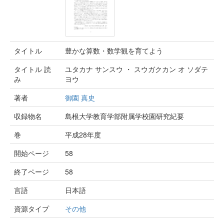
タイトル
豊かな算数・数学観を育てよう
タイトル 読
ユタカナ サンスウ ・ スウガクカン オ ソダテ
み
ヨウ
著者
御園 真史
収録物名
島根大学教育学部附属学校園研究紀要
巻
平成28年度
開始ページ
58
終了ページ
58
言語
日本語
資源タイプ
その他