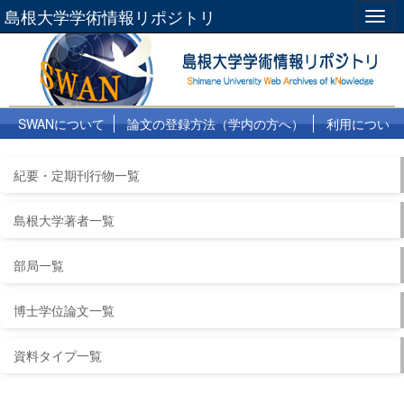
島根大学学術情報リポジトリ
Togg
navig
SWANについて
論文の登録方法（学内の方へ）
利用につい
て
よくある質問
リンク集
紀要・定期刊行物一覧
島根大学著者一覧
部局一覧
博士学位論文一覧
資料タイプ一覧