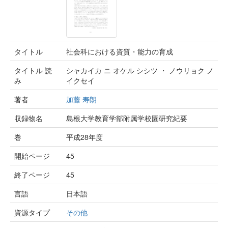
タイトル
社会科における資質・能力の育成
タイトル 読
シャカイカ ニ オケル シシツ ・ ノウリョク ノ
み
イクセイ
著者
加藤 寿朗
収録物名
島根大学教育学部附属学校園研究紀要
巻
平成28年度
開始ページ
45
終了ページ
45
言語
日本語
資源タイプ
その他