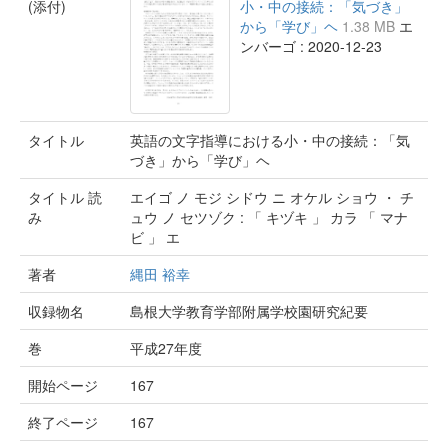
(添付)
小・中の接続：「気づき」
から「学び」ヘ
1.38 MB
エ
ンバーゴ : 2020-12-23
タイトル
英語の文字指導における小・中の接続：「気
づき」から「学び」ヘ
タイトル 読
エイゴ ノ モジ シドウ ニ オケル ショウ ・ チ
み
ュウ ノ セツゾク : 「 キヅキ 」 カラ 「 マナ
ビ 」 エ
著者
縄田 裕幸
収録物名
島根大学教育学部附属学校園研究紀要
巻
平成27年度
開始ページ
167
終了ページ
167