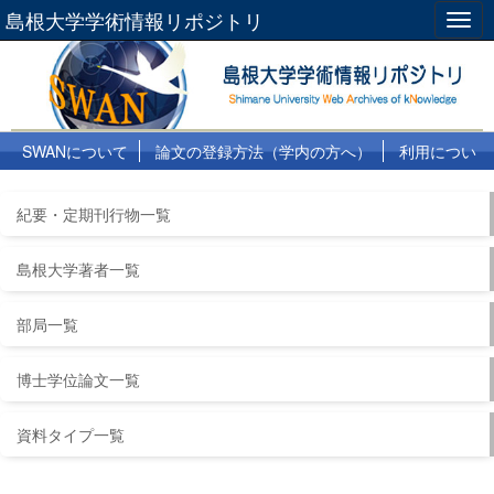
島根大学学術情報リポジトリ
Togg
navig
SWANについて
論文の登録方法（学内の方へ）
利用につい
て
よくある質問
リンク集
紀要・定期刊行物一覧
島根大学著者一覧
部局一覧
博士学位論文一覧
資料タイプ一覧