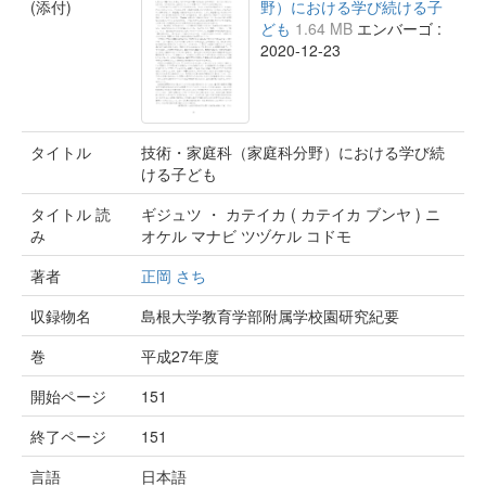
(添付)
野）における学び続ける子
ども
1.64 MB
エンバーゴ :
2020-12-23
タイトル
技術・家庭科（家庭科分野）における学び続
ける子ども
タイトル 読
ギジュツ ・ カテイカ ( カテイカ ブンヤ ) ニ
み
オケル マナビ ツヅケル コドモ
著者
正岡 さち
収録物名
島根大学教育学部附属学校園研究紀要
巻
平成27年度
開始ページ
151
終了ページ
151
言語
日本語