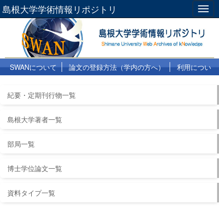
島根大学学術情報リポジトリ
Togg
navig
SWANについて
論文の登録方法（学内の方へ）
利用につい
て
よくある質問
リンク集
紀要・定期刊行物一覧
島根大学著者一覧
部局一覧
博士学位論文一覧
資料タイプ一覧