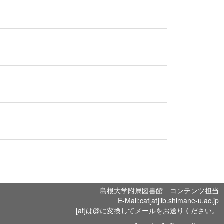
島根大学附属図書館 コンテンツ担当
E-Mail:cat[at]lib.shimane-u.ac.jp
[at]は@に変換してメールをお送りください。