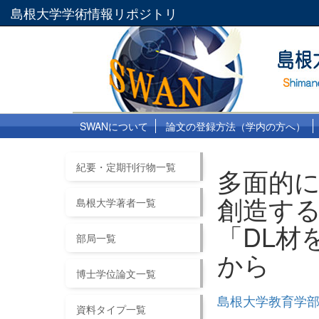
島根大学学術情報リポジトリ
SWANについて
論文の登録方法（学内の方へ）
紀要・定期刊行物一覧
多面的
創造する
島根大学著者一覧
「DL材
部局一覧
から
博士学位論文一覧
島根大学教育学部
資料タイプ一覧