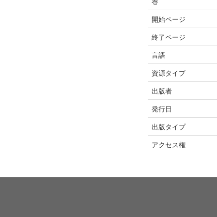
巻
開始ページ
終了ページ
言語
資源タイプ
出版者
発行日
出版タイプ
アクセス権