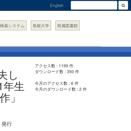
English
検索システム
島根大学
附属図書館
アクセス数 :
1199
件
夫し
ダウンロード数 :
350
件
1年生
今月のアクセス数 :
6
件
今月のダウンロード数 :
2
件
製作」
11 発行