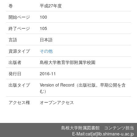
巻
平成27年度
開始ページ
100
終了ページ
105
言語
日本語
資源タイプ
その他
出版者
島根大学教育学部附属学校園
発行日
2016-11
出版タイプ
Version of Record（出版社版。早期公開を含
む）
アクセス権
オープンアクセス
島根大学附属図書館 コンテンツ担当
E-Mail:cat[at]lib.shimane-u.ac.jp