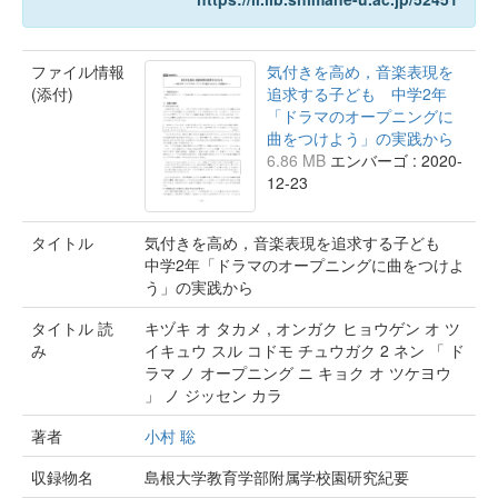
ファイル情報
気付きを高め，音楽表現を
(添付)
追求する子ども 中学2年
「ドラマのオープニングに
曲をつけよう」の実践から
6.86 MB
エンバーゴ : 2020-
12-23
タイトル
気付きを高め，音楽表現を追求する子ども
中学2年「ドラマのオープニングに曲をつけよ
う」の実践から
タイトル 読
キヅキ オ タカメ , オンガク ヒョウゲン オ ツ
み
イキュウ スル コドモ チュウガク 2 ネン 「 ド
ラマ ノ オープニング ニ キョク オ ツケヨウ
」 ノ ジッセン カラ
著者
小村 聡
収録物名
島根大学教育学部附属学校園研究紀要