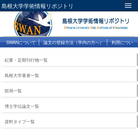
島根大学学術情報リポジトリ
Togg
navig
SWANについて
論文の登録方法（学内の方へ）
利用につい
て
よくある質問
リンク集
紀要・定期刊行物一覧
島根大学著者一覧
部局一覧
博士学位論文一覧
資料タイプ一覧