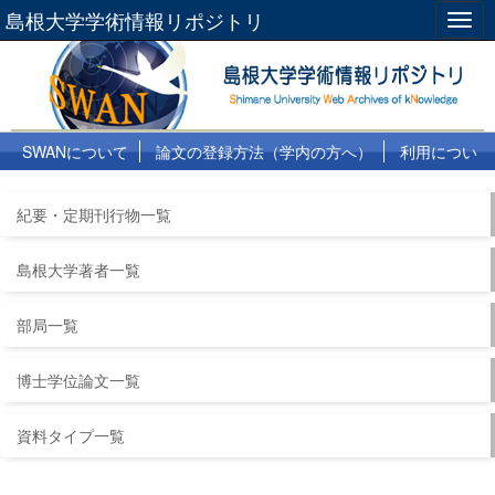
島根大学学術情報リポジトリ
Togg
navig
SWANについて
論文の登録方法（学内の方へ）
利用につい
て
よくある質問
リンク集
紀要・定期刊行物一覧
島根大学著者一覧
部局一覧
博士学位論文一覧
資料タイプ一覧