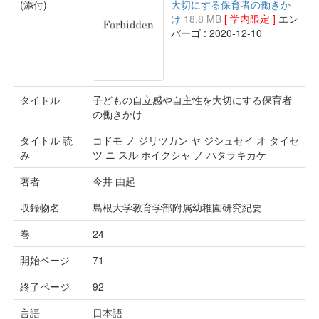
(添付)
大切にする保育者の働きか
け
18.8 MB
[ 学内限定 ]
エン
バーゴ : 2020-12-10
タイトル
子どもの自立感や自主性を大切にする保育者
の働きかけ
タイトル 読
コドモ ノ ジリツカン ヤ ジシュセイ オ タイセ
み
ツ ニ スル ホイクシャ ノ ハタラキカケ
著者
今井 由起
収録物名
島根大学教育学部附属幼稚園研究紀要
巻
24
開始ページ
71
終了ページ
92
言語
日本語