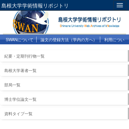
島根大学学術情報リポジトリ
Togg
navig
SWANについて
論文の登録方法（学内の方へ）
利用につい
て
よくある質問
リンク集
紀要・定期刊行物一覧
島根大学著者一覧
部局一覧
博士学位論文一覧
資料タイプ一覧