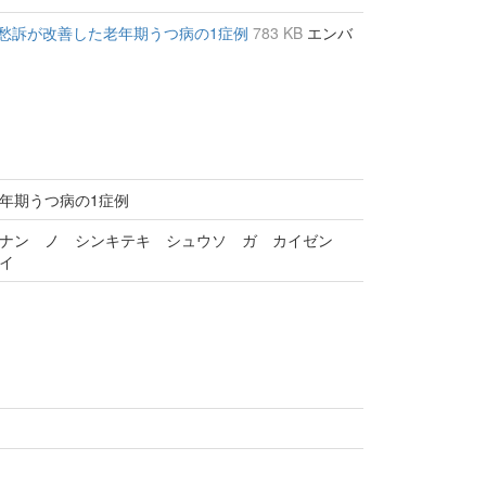
愁訴が改善した老年期うつ病の1症例
783 KB
エンバ
年期うつ病の1症例
ンナン ノ シンキテキ シュウソ ガ カイゼン
イ