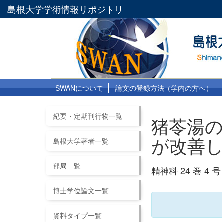
島根大学学術情報リポジトリ
SWANについて
論文の登録方法（学内の方へ）
紀要・定期刊行物一覧
猪苓湯
が改善し
島根大学著者一覧
部局一覧
精神科 24 巻 4 号 
博士学位論文一覧
資料タイプ一覧