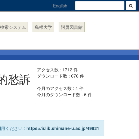
English
検索システム
島根大学
附属図書館
アクセス数 :
1712
件
的愁訴
ダウンロード数 :
676
件
今月のアクセス数 :
4
件
今月のダウンロード数 :
6
件
用ください :
https://ir.lib.shimane-u.ac.jp/49921