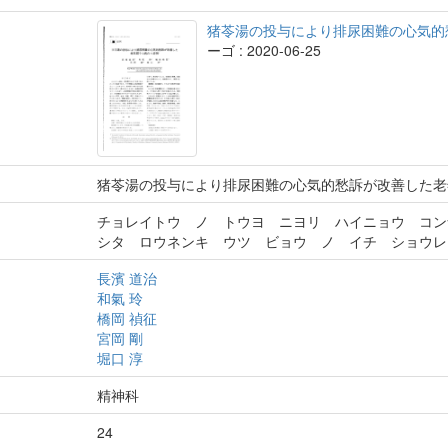
猪苓湯の投与により排尿困難の心気的
ーゴ : 2020-06-25
猪苓湯の投与により排尿困難の心気的愁訴が改善した老
チョレイトウ ノ トウヨ ニヨリ ハイニョウ コ
シタ ロウネンキ ウツ ビョウ ノ イチ ショウレ
長濱 道治
和氣 玲
橋岡 禎征
宮岡 剛
堀口 淳
精神科
24