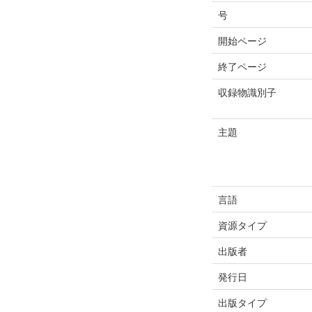
号
開始ページ
終了ページ
収録物識別子
主題
言語
資源タイプ
出版者
発行日
出版タイプ