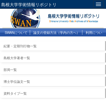
島根大学学術情報リポジトリ
Togg
navig
SWANについて
論文の登録方法（学内の方へ）
利用につい
て
よくある質問
リンク集
紀要・定期刊行物一覧
島根大学著者一覧
部局一覧
博士学位論文一覧
資料タイプ一覧