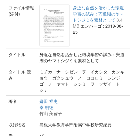
ファイル情報
身近な自然を活かした環境
(添付)
学習の試み：宍道湖のヤマ
トシジミを素材として
3.4
MB
エンバーゴ : 2019-08-
25
タイトル
身近な自然を活かした環境学習の試み：宍道
湖のヤマトシジミを素材として
タイトル 読
ミヂカ ナ シゼン ヲ イカシタ カンキ
み
ョウ ガクシュウ ノ ココロミ シンジ
ゴ ノ ヤマト シジミ ヲ ソザイ ト
シテ
著者
鎌田 祥史
秦 明徳
竹山 美智子
収録物名
島根大学教育学部附属中学校研究紀要
巻
46