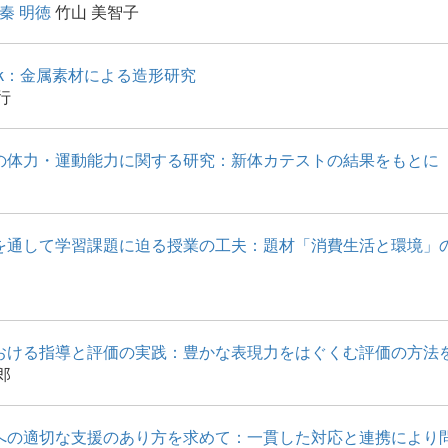
秦 明徳
竹山 美智子
 work：金属素材による造形研究
行
の体力・運動能力に関する研究：新体カテストの結果をもとに
を通して学習課題に迫る授業の工夫：題材「消費生活と環境」
おける指導と評価の実践：豊かな表現力をはぐくむ評価の方法
郎
への適切な支援のあり方を求めて：一貫した対応と連携により