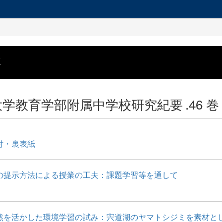
要
大学教育学部附属中学校研究紀要
.46 巻
付・裏表紙
の提示方法による授業の工夫：課題学習等を通して
然を活かした環境学習の試み：宍道湖のヤマトシジミを素材と