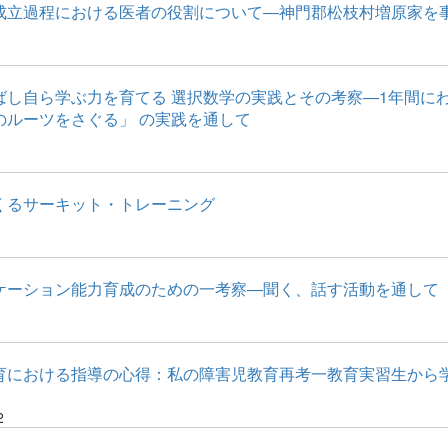
成立過程における医者の役割について―神門郡松枝村増原家を
ばし自ら学ぶ力を育てる 選択数学の実践とその考察―1年間に
のルーツをさぐる」 の実践を通して
くるサーキット・トレーニング
ケーション能力育成のための一考察―聞く、話す活動を通して
育における指導の心得：私の障害児教育再考一教育実習生から
2