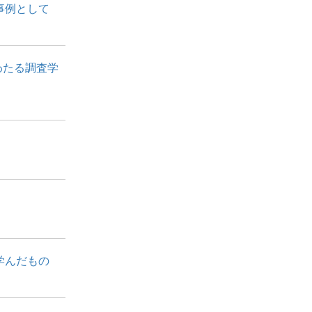
事例として
わたる調査学
学んだもの