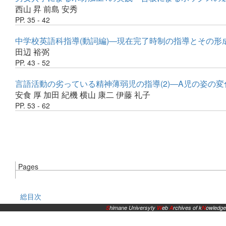
西山 昇
前島 安秀
PP. 35 - 42
中学校英語科指導(動詞編)―現在完了時制の指導とその形
田辺 裕弼
PP. 43 - 52
言語活動の劣っている精神薄弱児の指導(2)―A児の姿の
安食 厚
加田 紀機
横山 康二
伊藤 礼子
PP. 53 - 62
Pages
総目次
S
himane Universyty
W
eb
A
rchives of k
N
owledge