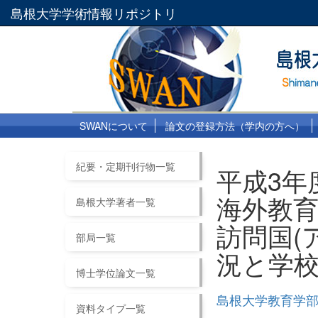
島根大学学術情報リポジトリ
SWANについて
論文の登録方法（学内の方へ）
紀要・定期刊行物一覧
平成3年
海外教育
島根大学著者一覧
訪問国(
部局一覧
況と学
博士学位論文一覧
島根大学教育学部
資料タイプ一覧