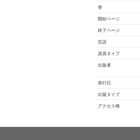
巻
開始ページ
終了ページ
言語
資源タイプ
出版者
発行日
出版タイプ
アクセス権