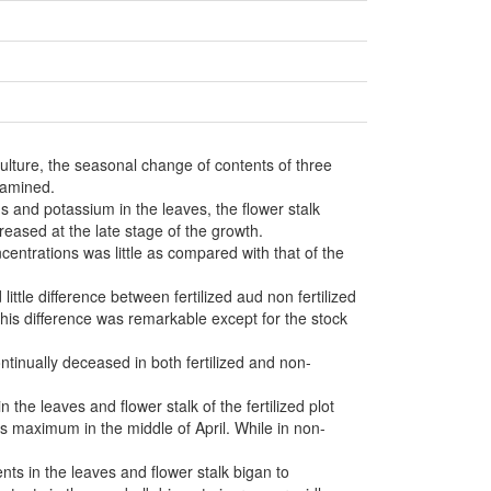
 culture, the seasonal change of contents of three
examined.
 and potassium in the leaves, the flower stalk
eased at the late stage of the growth.
ncentrations was little as compared with that of the
tle difference between fertilized aud non fertilized
e this difference was remarkable except for the stock
ntinually deceased in both fertilized and non-
 the leaves and flower stalk of the fertilized plot
ts maximum in the middle of April. While in non-
nts in the leaves and flower stalk bigan to