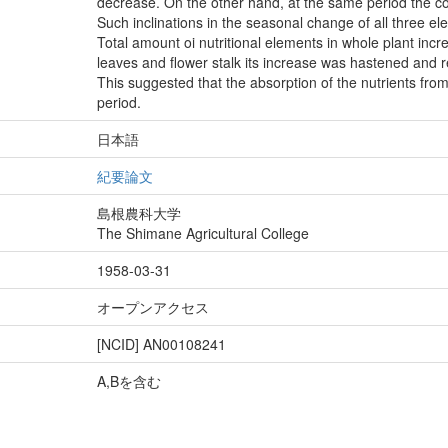
decrease. On the other hand, at the same period the con
Such inclinations in the seasonal change of all three 
Total amount oi nutritional elements in whole plant incre
leaves and flower stalk its increase was hastened and 
This suggested that the absorption of the nutrients from
period.
日本語
紀要論文
島根農科大学
The Shimane Agricultural College
1958-03-31
オープンアクセス
[NCID]
AN00108241
A,Bを含む