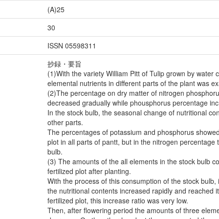
(A)25
30
ISSN 05598311
抄録・要旨
(1)With the variety William Pitt of Tulip grown by water
elemental nutrients in different parts of the plant was 
(2)The percentage on dry matter of nitrogen phosphorus
decreased gradually while phousphorus percentage incr
In the stock bulb, the seasonal change of nutritional co
other parts.
The percentages of potassium and phosphorus showed lit
plot in all parts of pantt, but in the nitrogen percentag
bulb.
(3) The amounts of the all elements in the stock bulb co
fertilized plot after planting.
With the process of this consumption of the stock bulb, in
the nutritional contents increased rapidly and reached i
fertilized plot, this increase ratio was very low.
Then, after flowering period the amounts of three eleme