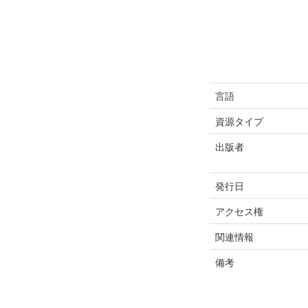
言語
資源タイプ
出版者
発行日
アクセス権
関連情報
備考