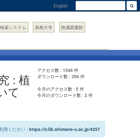
English
検索システム
島根大学
附属図書館
アクセス数 :
1546
件
: 植
ダウンロード数 :
356
件
いて
今月のアクセス数 :
5
件
今月のダウンロード数 :
2
件
利用ください :
https://ir.lib.shimane-u.ac.jp/4257