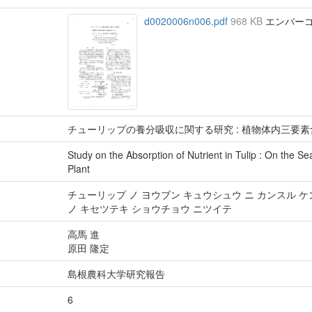
d0020006n006.pdf
968 KB
エンバーゴ :
チューリップの養分吸収に関する研究 : 植物体内三要
Study on the Absorption of Nutrient in Tulip : On the S
Plant
チューリップ ノ ヨウブン キュウシュウ ニ カンスル ケ
ノ キセツテキ ショウチョウ ニツイテ
高馬 進
原田 隆定
島根農科大学研究報告
6