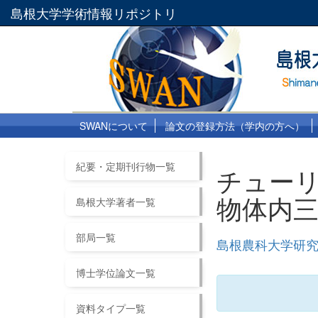
島根大学学術情報リポジトリ
SWANについて
論文の登録方法（学内の方へ）
紀要・定期刊行物一覧
チューリ
物体内
島根大学著者一覧
部局一覧
島根農科大学研究報
博士学位論文一覧
資料タイプ一覧