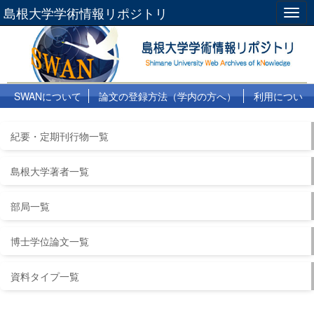
島根大学学術情報リポジトリ
Togg
navig
SWANについて
論文の登録方法（学内の方へ）
利用につい
て
よくある質問
リンク集
紀要・定期刊行物一覧
島根大学著者一覧
部局一覧
博士学位論文一覧
資料タイプ一覧