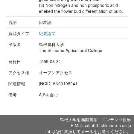
(3) Non nitrogen and non phosphoric acid
eheked the flower bud differentiation of bulb.
言語
日本語
資源タイプ
紀要論文
出版者
島根農科大学
The Shimane Agricultural College
発行日
1959-03-31
アクセス権
オープンアクセス
関連情報
[NCID]
AN00108241
備考
A,Bを含む
島根大学附属図書館 コンテンツ担当
E-Mail:cat[at]lib.shimane-u.ac.jp
[at]は@に変換してメールをお送りください。