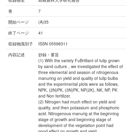
収録物名
島根農科大学研究報告
巻
7
開始ページ
(A)35
終了ページ
41
収録物識別子
ISSN 05598311
内容記述
抄録・要旨
(1) With the variety FuBrilliant of tulip grown
by sand culture，we investigated the effect of
three elemental and season of nitrogenous
manuring on yield and quality of tulip bulbs
and the experimental plots were as follows,
NPK, (2N)PK, (3N)PK, NP(2K), NK, NP, PK
and Non fertilizer.
(2) Nitrogen had much effect on yield and
quality, and then potassium and phosphoric
acid. Nitrogenous manurig at the beginning
stage of growth and beginning stage of
development of the vegetation point had
good effect on growth and yield.