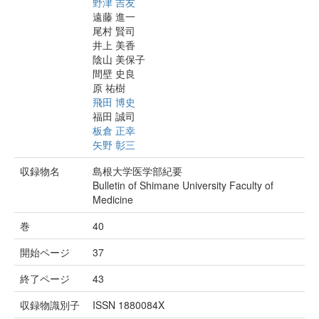
野津 吉友
遠藤 進一
尾村 賢司
井上 美香
陰山 美保子
間壁 史良
原 祐樹
飛田 博史
福田 誠司
板倉 正幸
矢野 彰三
収録物名
島根大学医学部紀要
Bulletin of Shimane University Faculty of
Medicine
巻
40
開始ページ
37
終了ページ
43
収録物識別子
ISSN 1880084X