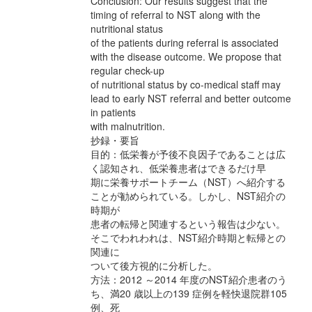
Conclusion: Our results suggest that the
timing of referral to NST along with the
nutritional status
of the patients during referral is associated
with the disease outcome. We propose that
regular check-up
of nutritional status by co-medical staff may
lead to early NST referral and better outcome
in patients
with malnutrition.
抄録・要旨
目的：低栄養が予後不良因子であることは広
く認知され、低栄養患者はできるだけ早
期に栄養サポートチーム（NST）へ紹介する
ことが勧められている。しかし、NST紹介の
時期が
患者の転帰と関連するという報告は少ない。
そこでわれわれは、NST紹介時期と転帰との
関連に
ついて後方視的に分析した。
方法：2012 ～2014 年度のNST紹介患者のう
ち、満20 歳以上の139 症例を軽快退院群105
例、死