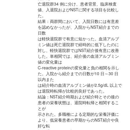
亡退院群34 例に分け、患者背景、臨床検査
値、入退院およびNSTに関する項目を比較し
た。
結果：両群間において、入院日数には有意差
を認めなかったが、入院からNST紹介までの
日数
は軽快退院群で有意に短かった。血清アルブ
ミン値は死亡退院群で経時的に低下したのに
対し、軽快退院群ではNST紹介後有意に改善
した。単相関では、紹介後の血清アルブミン
値の変化量は
C-reactive proteinの変化量と負の相関を示し
た。入院から紹介までの日数が10 日～30 日
以内また
は紹介時の血清アルブミン値が2.5g/dL 以上で
は退院時転帰が比較的良好であった。
結論：NST紹介時期および紹介時とその後の
患者の栄養状態は、退院時転帰と相関するこ
とが
示された。多職種による定期的な栄養評価に
より、低栄養患者の早期からのNST紹介や良
好な転