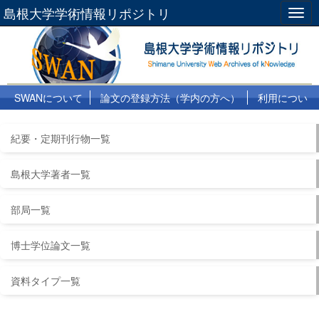
島根大学学術情報リポジトリ
Togg
navig
SWANについて
論文の登録方法（学内の方へ）
利用につい
て
よくある質問
リンク集
紀要・定期刊行物一覧
島根大学著者一覧
部局一覧
博士学位論文一覧
資料タイプ一覧