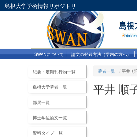
島根大学学術情報リポジトリ
SWANについて
論文の登録方法（学内の方へ）
著者一覧
平井 順
紀要・定期刊行物一覧
平井 順
島根大学著者一覧
部局一覧
博士学位論文一覧
資料タイプ一覧