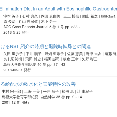
limination Diet in an Adult with Eosinophilic Gastroenter
沖本 英子 | 石村 典久 | 岡田 真由美 | 三上 博信 | 園山 裕之 | Ishikawa 
原 俊治 | 丸山 理留敬 | 木下 芳一
ACG Case Reports Journal 5 巻 1 号 pp. e38 -
2018-5-23 発行
けるNST 紹介の時期と退院時転帰との関連
矢田 里沙子 | 平井 順子 | 野畑 亜希子 | 佐藤 恵美 | 野津 吉友 | 遠藤 進
良 | 原 祐樹 | 飛田 博史 | 福田 誠司 | 板倉 正幸 | 矢野 彰三
島根大学医学部紀要 40 巻 pp. 37 - 43
2018-03-31 発行
よる給配水の軟水化と官能特性の改善
中村 宗一郎 | 土海 一美 | 平井 順子 | 松浦 恵 | 辻 由紀子
島根大学教育学部紀要. 自然科学 35 巻 pp. 9 - 14
2001-12-01 発行