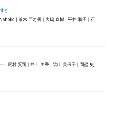
itis
Nahoko | 荒木 亜寿香 | 大嶋 直樹 | 平井 順子 | 石
一 | 尾村 賢司 | 井上 美香 | 陰山 美保子 | 間壁 史