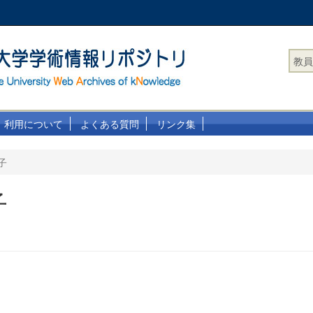
教員
利用について
よくある質問
リンク集
子
子