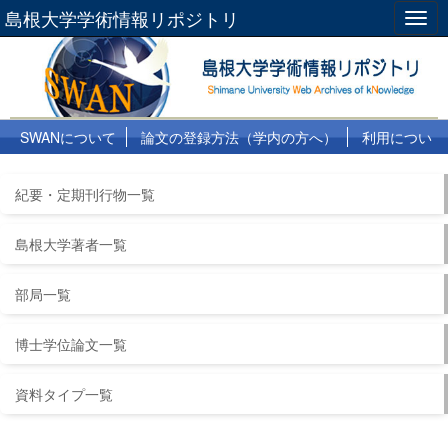
島根大学学術情報リポジトリ
Togg
navig
SWANについて
論文の登録方法（学内の方へ）
利用につい
て
よくある質問
リンク集
紀要・定期刊行物一覧
島根大学著者一覧
部局一覧
博士学位論文一覧
資料タイプ一覧