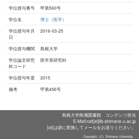
学位授与番号
甲第560号
学位名
博士（医学）
学位授与年月
2016-03-25
日
学位授与機関
島根大学
学位論文研究
医学系研究科
科コード
学位授与年度
2015
備考
甲第456号
島根大学附属図書館 コンテンツ担当
E-Mail:cat[at]lib.shimane-u.ac.jp
[at]は@に変換してメールをお送りください。
Copyright（C）Shimane University