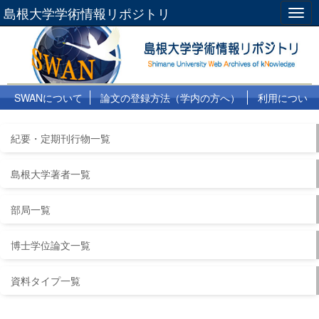
島根大学学術情報リポジトリ
Togg
navig
SWANについて
論文の登録方法（学内の方へ）
利用につい
て
よくある質問
リンク集
紀要・定期刊行物一覧
島根大学著者一覧
部局一覧
博士学位論文一覧
資料タイプ一覧