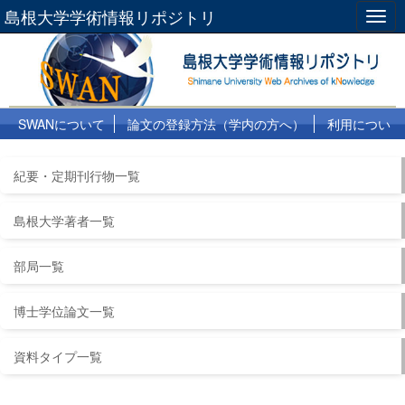
島根大学学術情報リポジトリ
Togg
navig
SWANについて
論文の登録方法（学内の方へ）
利用につい
て
よくある質問
リンク集
紀要・定期刊行物一覧
島根大学著者一覧
部局一覧
博士学位論文一覧
資料タイプ一覧