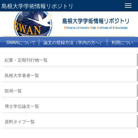
島根大学学術情報リポジトリ
Togg
navig
SWANについて
論文の登録方法（学内の方へ）
利用につい
て
よくある質問
リンク集
紀要・定期刊行物一覧
島根大学著者一覧
部局一覧
博士学位論文一覧
資料タイプ一覧