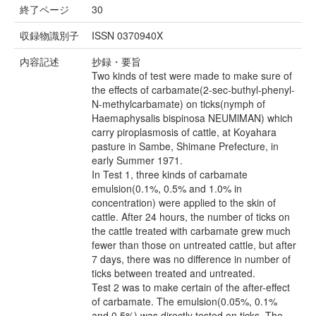
終了ページ
30
収録物識別子
ISSN 0370940X
内容記述
抄録・要旨
Two kinds of test were made to make sure of
the effects of carbamate(2-sec-buthyl-phenyl-
N-methylcarbamate) on ticks(nymph of
Haemaphysalis bispinosa NEUMlMAN) which
carry piroplasmosis of cattle, at Koyahara
pasture in Sambe, Shimane Prefecture, in
early Summer 1971.
In Test 1, three kinds of carbamate
emulsion(0.1%, 0.5% and 1.0% in
concentration) were applied to the skin of
cattle. After 24 hours, the number of ticks on
the cattle treated with carbamate grew much
fewer than those on untreated cattle, but after
7 days, there was no difference in number of
ticks between treated and untreated.
Test 2 was to make certain of the after-effect
of carbamate. The emulsion(0.05%, 0.1%
and 0.5%) was directly tested on ticks. The