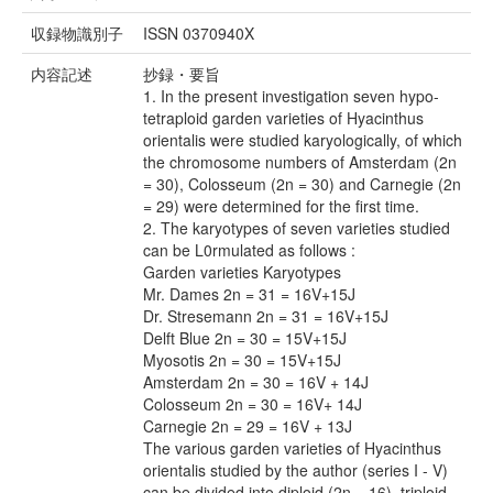
収録物識別子
ISSN 0370940X
内容記述
抄録・要旨
1. In the present investigation seven hypo-
tetraploid garden varieties of Hyacinthus
orientalis were studied karyologically, of which
the chromosome numbers of Amsterdam (2n
= 30), Colosseum (2n = 30) and Carnegie (2n
= 29) were determined for the first time.
2. The karyotypes of seven varieties studied
can be L0rmulated as follows :
Garden varieties Karyotypes
Mr. Dames 2n = 31 = 16V+15J
Dr. Stresemann 2n = 31 = 16V+15J
Delft Blue 2n = 30 = 15V+15J
Myosotis 2n = 30 = 15V+15J
Amsterdam 2n = 30 = 16V + 14J
Colosseum 2n = 30 = 16V+ 14J
Carnegie 2n = 29 = 16V + 13J
The various garden varieties of Hyacinthus
orientalis studied by the author (series I - V)
can be divided into diploid (2n = 16), triploid