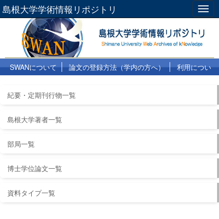
島根大学学術情報リポジトリ
Togg
navig
SWANについて
論文の登録方法（学内の方へ）
利用につい
て
よくある質問
リンク集
紀要・定期刊行物一覧
島根大学著者一覧
部局一覧
博士学位論文一覧
資料タイプ一覧