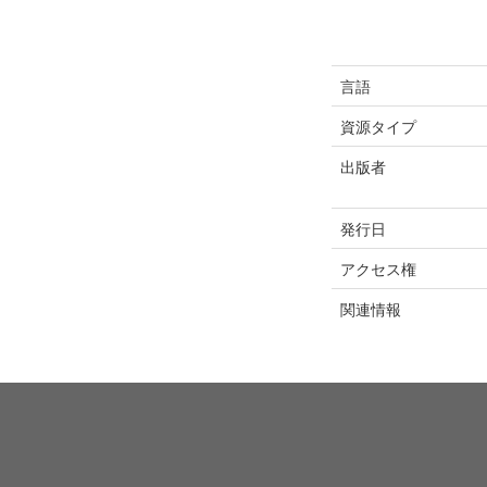
言語
資源タイプ
出版者
発行日
アクセス権
関連情報