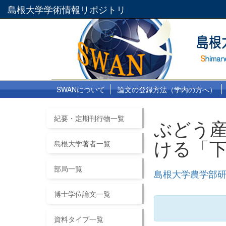
島根大学学術情報リポジトリ
SWANについて
論文の登録方法（学内の方へ）
紀要・定期刊行物一覧
ぶどう産
ける「
島根大学著者一覧
部局一覧
島根大学農学部研究
博士学位論文一覧
資料タイプ一覧