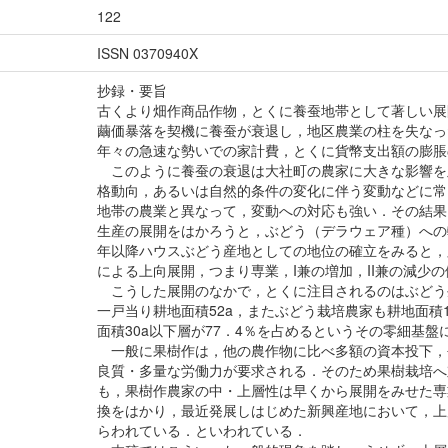
122
ISSN 0370940X
抄録・要旨
古くより畑作商品作物，とくに養蚕地帯として著しい展
繭価暴落を契機に養蚕が衰退し，地区農業の柱を失なっ
年々の急速な勢いでの家計費，とくに貨幣支出額の膨脹
このように養蚕の衰退は大社町の農家に大きな影響を
格動向，あるいは自然的条件の変化に伴う変動などに常
地帯の農業と異なって，変動への対応も強い．その結果
生産の展開をはかろうと，ぶどう（デラウェア種）への
年以降ハウスぶどう産地としての地位の確立をみると，
による上向展開，つまり専業，I兼の増加，II兼の減少
こうした展開のなかで，とくに注目されるのはぶどう
一戸当り耕地面積52a，またぶどう栽培農家も耕地面積1
面積30a以下層が77．4％を占めるというその零細基盤
一般に果樹作は，他の農作物に比べ多額の資本投下，
良質・多量な労働力が要求される．そのため果樹栽培へ
も，果樹作農家の中・上層性は早くから展開をみせた専
換をはかり，最近発展しはじめた新興産地において，上
らわれている．といわれている．