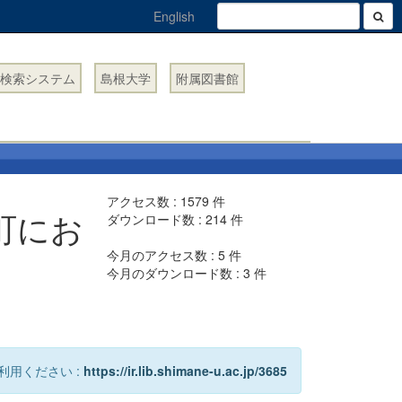
English
検索システム
島根大学
附属図書館
アクセス数 :
1579
件
町にお
ダウンロード数 :
214
件
今月のアクセス数 :
5
件
今月のダウンロード数 :
3
件
利用ください :
https://ir.lib.shimane-u.ac.jp/3685