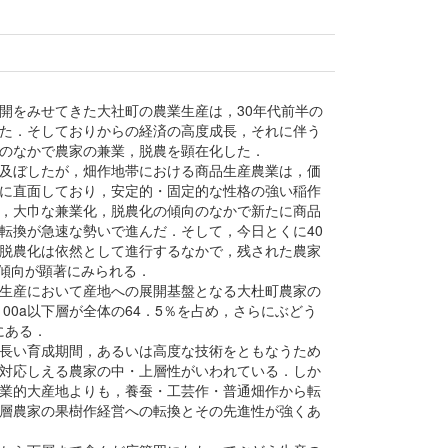
開をみせてきた大社町の農業生産は，30年代前半の
た．そしておりからの経済の高度成長，それに伴う
のなかで農家の兼業，脱農を顕在化した．
及ぼしたが，畑作地帯における商品生産農業は，価
に直面しており，安定的・固定的な性格の強い稲作
，大巾な兼業化，脱農化の傾向のなかで新たに商品
転換が急速な勢いで進んだ．そして，今日とくに40
脱農化は依然として進行するなかで，残された農家
の傾向が顕著にみられる．
生産において産地への展開基盤となる大杜町農家の
00a以下層が全体の64．5％を占め，さらにぶどう
にある．
長い育成期間，あるいは高度な技術をともなうため
対応しえる農家の中・上層性がいわれている．しか
業的大産地よりも，養蚕・工芸作・普通畑作から転
層農家の果樹作経営への転換とその先進性が強くあ