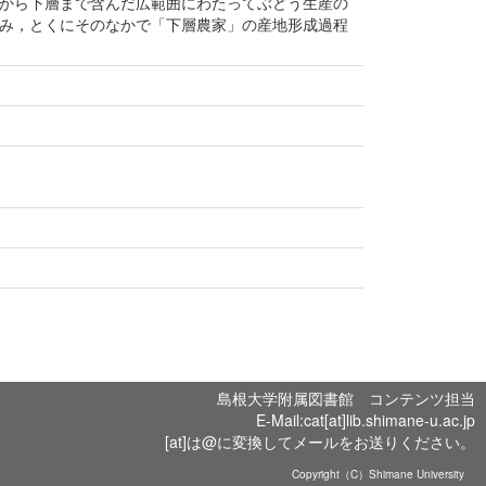
から下層まで含んだ広範囲にわたってぶどう生産の
み，とくにそのなかで「下層農家」の産地形成過程
島根大学附属図書館 コンテンツ担当
E-Mail:cat[at]lib.shimane-u.ac.jp
[at]は@に変換してメールをお送りください。
Copyright（C）Shimane University