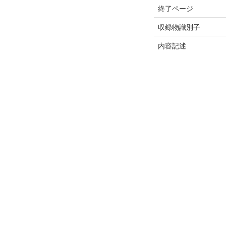
終了ページ
収録物識別子
内容記述