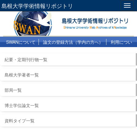
島根大学学術情報リポジトリ
Togg
navig
SWANについて
論文の登録方法（学内の方へ）
利用につい
て
よくある質問
リンク集
紀要・定期刊行物一覧
島根大学著者一覧
部局一覧
博士学位論文一覧
資料タイプ一覧