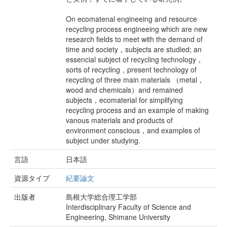
On ecomatenal engineeing and resource
recycling process engineeing which are new
research fields to meet with the demand of
time and society，subjects are studied; an
essencial subject of recycling technology，
sorts of recycling，present technology of
recycling of three main materials （metal，
wood and chemicals）and remained
subjects，ecomaterial for simplifying
recycling process and an example of making
vanous materials and products of
environment conscious，and examples of
subject under studying.
言語
日本語
資源タイプ
紀要論文
出版者
島根大学総合理工学部
Interdisciplinary Faculty of Science and
Engineering, Shimane University