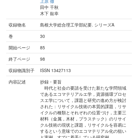
上原 徹
田中 千秋
木下 敍幸
収録物名
島根大学総合理工学部紀要. シリーズA
巻
30
開始ページ
85
終了ページ
98
収録物識別子
ISSN 13427113
内容記述
抄録・要旨
時代と社会の要請を受けた新たな学問領域
であるエコマテリアルエ学，資源循環プロセ
スエ学について，課題と研究の進め方が検討
された：リサイクル技術の本質的課題，リサ
イクルの種類とそれぞれの位置づけ，主要三
材料（金属，木材，プラスチック）のリサイ
クル技術の現状と課題，リサイクルを容易に
するという意味でのエコマテリアル化の狙い
と実例，すでに着手している研究例。